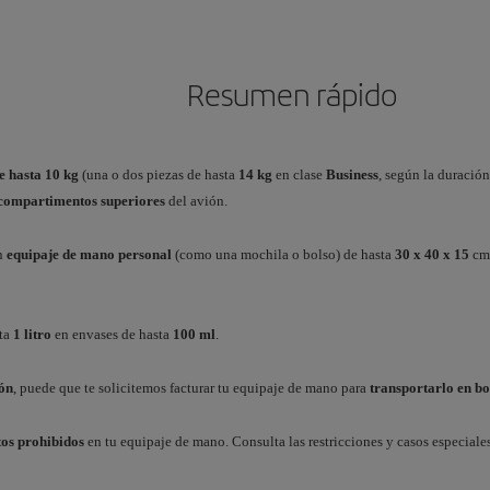
Resumen rápido
e hasta 10 kg
(una o dos piezas de hasta
14 kg
en clase
Business
, según la duració
compartimentos superiores
del avión.
n
equipaje de mano personal
(como una mochila o bolso) de hasta
30 x 40 x 15
cm
sta
1 litro
en envases de hasta
100 ml
.
ón
, puede que te solicitemos facturar tu equipaje de mano para
transportarlo en b
tos prohibidos
en tu equipaje de mano. Consulta las restricciones y casos especiales 