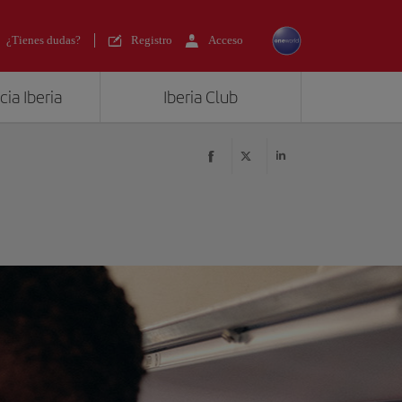
¿Tienes dudas?
Registro
Acceso
ia Iberia
Iberia Club