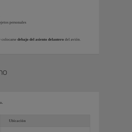
l
bjetos personales
e colocarse
debajo del asiento delantero
del avión.
no
da
.
Ubicación