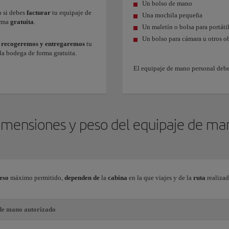
Un bolso de mano
o si debes
facturar
tu equipaje de
Una mochila pequeña
orma
gratuita
.
Un maletín o bolsa para portáti
Un bolso para cámara u otros o
,
recogeremos y entregaremos
tu
 la bodega de forma gratuita.
El equipaje de mano personal deb
imensiones y peso del equipaje de ma
eso
máximo permitido,
dependen de
la
cabina
en la que viajes y de
la
ruta
realiza
de mano autorizado