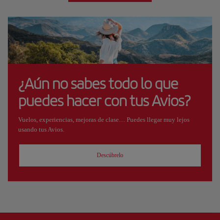
¿Aún no sabes todo lo que
puedes hacer con tus Avios?
Vuelos, experiencias, mejoras de clase… Puedes llegar muy lejos
usando tus Avios.
Descúbrelo