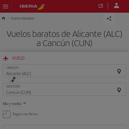
Saltar al contenido principal
Vuelos baratos
Vuelos baratos de Alicante (ALC)
a Cancún (CUN)
VUELO
ORIGEN
DESTINO
Seleccione
Ida y vuelta
una
opción
Pagar con Avios