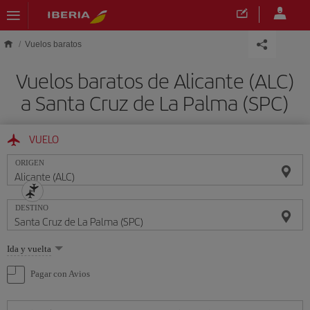
Saltar al contenido principal
Vuelos baratos
Vuelos baratos de Alicante (ALC)
a Santa Cruz de La Palma (SPC)
VUELO
ORIGEN
DESTINO
Seleccione
Ida y vuelta
una
opción
Pagar con Avios