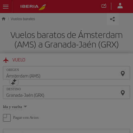
Saltar al contenido principal
Vuelos baratos
Vuelos baratos de Ámsterdam
(AMS) a Granada-Jaén (GRX)
VUELO
ORIGEN
DESTINO
Seleccione
Ida y vuelta
una
opción
Pagar con Avios