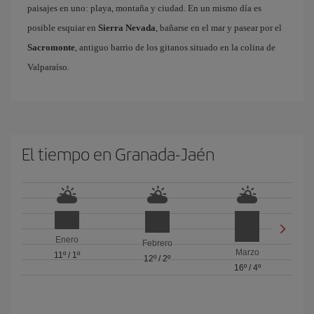
paisajes en uno: playa, montaña y ciudad. En un mismo día es
posible esquiar en
Sierra Nevada
, bañarse en el mar y pasear por el
Sacromonte
, antiguo barrio de los gitanos situado en la colina de
Valparaíso.
El tiempo en Granada-Jaén
Enero
Febrero
Marzo
11º
/
1º
12º
/
2º
16º
/
4º