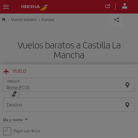
Saltar al contenido principal
Vuelos baratos
Europa
Vuelos baratos a Castilla La
Mancha
VUELO
ORIGEN
Destino
Seleccione
Ida y vuelta
una
opción
Pagar con Avios