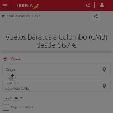
Saltar al contenido principal
Vuelos baratos
Asia
Vuelos baratos a Colombo (CMB)
desde 667
VUELO
Origen
DESTINO
Seleccione
Ida y vuelta
una
opción
Pagar con Avios