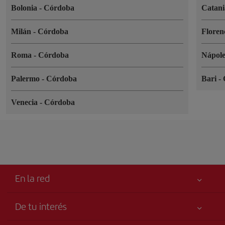
Bolonia
-
Córdoba
Catan
Milán
-
Córdoba
Floren
Roma
-
Córdoba
Nápol
Palermo
-
Córdoba
Bari
-
Venecia
-
Córdoba
En la red
De tu interés
Mejor precio garantizado