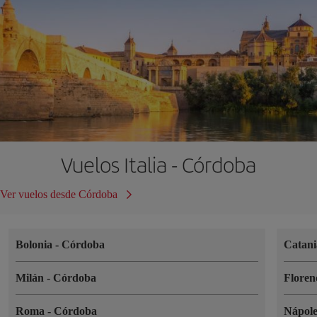
Vuelos Italia - Córdoba
Ver vuelos desde Córdoba
Bolonia
-
Córdoba
Catan
Milán
-
Córdoba
Floren
Roma
-
Córdoba
Nápol