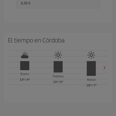
6,50
El tiempo en Córdoba
Enero
Febrero
14º
/
4º
Marzo
15º
/
5º
18º
/
7º