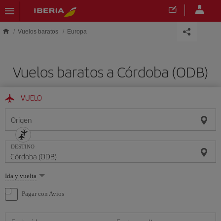
Saltar al contenido principal
Vuelos baratos
Europa
Vuelos baratos a Córdoba (ODB)
VUELO
Origen
DESTINO
Seleccione
Ida y vuelta
una
opción
Pagar con Avios