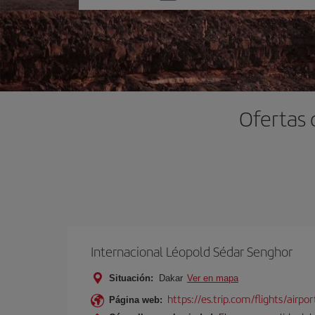
una
opción
Ofertas 
Internacional Léopold Sédar Senghor
Situación:
Dakar
Ver en mapa
https://es.trip.com/flights/airpo
Página web: