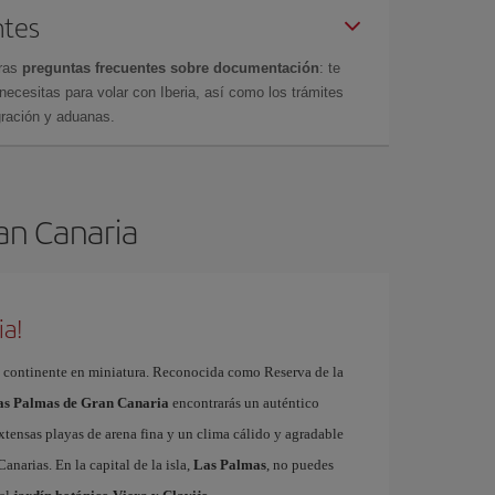
ntes
tras
preguntas frecuentes sobre documentación
: te
cesitas para volar con Iberia, así como los trámites
gración y aduanas.
ran Canaria
ia!
 continente en miniatura. Reconocida como Reserva de la
Las Palmas de Gran Canaria
encontrarás un auténtico
xtensas playas de arena fina y un clima cálido y agradable
Canarias. En la capital de la isla,
Las Palmas
, no puedes