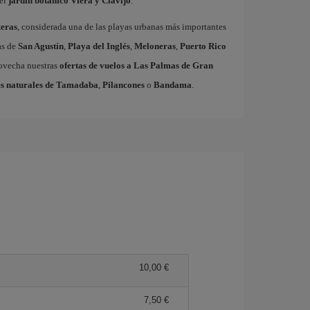
el
jardín botánico Viera y Clavijo
.
eras
, considerada una de las playas urbanas más importantes
as de
San Agustín
,
Playa del Inglés
,
Meloneras
,
Puerto Rico
rovecha nuestras
ofertas de vuelos a Las Palmas de Gran
s naturales de Tamadaba
,
Pilancones
o
Bandama
.
10,00
7,50