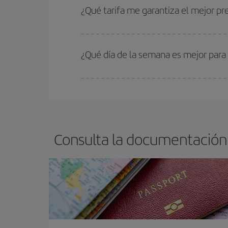
estén disponibles o se vayan agotando. Por eso,
¿Qué tarifa me garantiza el mejor p
En Iberia, tenemos distintas tarifas para garantiz
¿Qué día de la semana es mejor para
Cualquier día de la semana puedes encontrar vuel
reserves tus billetes de avión más baratos te sal
barato.
Consulta la documentación 