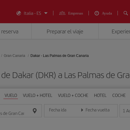
Italia - ES
Empresas
Ayuda
 reserva
Preparar el viaje
Experien
Gran Canaria
Dakar - Las Palmas de Gran Canaria
 de Dakar (DKR) a Las Palmas de Gra
VUELO
VUELO + HOTEL
VUELO + COCHE
HOTEL
COCHE
Fecha ida
Fecha vuelta
1
A
Introduce la fecha en formato día/mes/año
Introduce la fecha en format