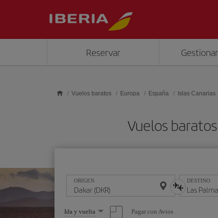
Saltar al contenido principal
Reservar
Gestionar
Vuelos baratos
Europa
España
Islas Canarias
Vuelos baratos
ORIGEN
DESTINO
Seleccione
Pagar con Avios
Ida y vuelta