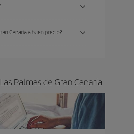
akar-Las Palmas de Gran Canaria-dest
.
?
ra el vuelo más barato.
ran Canaria a buen precio?
ser flexible.
Lo normal es que
cuanto antes
 poco abiertos, podrás
elegir el precio más
 Las Palmas de Gran Canaria