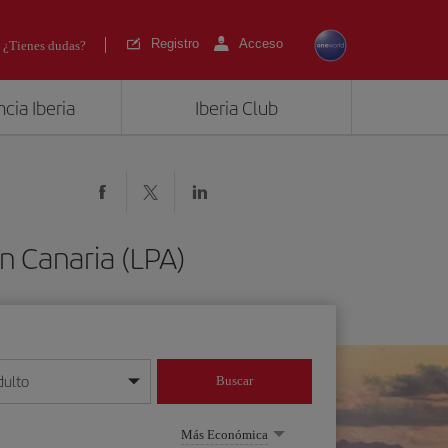
Registro
Acceso
¿Tienes dudas?
cia Iberia
Iberia Club
n Canaria (LPA)
dulto
Buscar
o día/mes/año
Más Económica