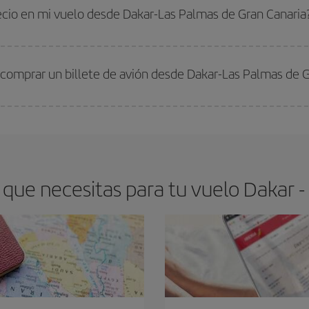
 comprar con antelación es
fundamental
para conseguir
vuelos baratos a D
recio en mi vuelo desde Dakar-Las Palmas de Gran Canaria
arte el mejor precio según tus necesidades de viaje. La tarifa básica, te asegu
 comprar un billete de avión desde Dakar-Las Palmas de G
os baratos. Las claves para encontrar los mejores precios son
anticiparte y 
drán. Además, si buscas los vuelos con las fechas y los horarios del viaje un
que necesitas para tu vuelo Dakar -