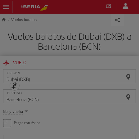
Saltar al contenido principal
Vuelos baratos
Vuelos baratos de Dubai (DXB) a
Barcelona (BCN)
VUELO
ORIGEN
DESTINO
Seleccione
Ida y vuelta
una
opción
Pagar con Avios