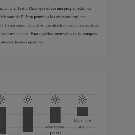
ca, como el Teatro Plaza, que ofrece una programación de
s Misiones de El Paso permite a los visitantes explorar
ola. La gastronomía local es otro atractivo, con una mezcla de
rosos restaurantes. Para aquellos interesados en las compras
 ofrecen diversas opciones
Diciembre
Noviembre
14º
/
1º
19º
/
6º