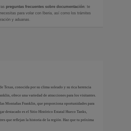
tras
preguntas frecuentes sobre documentación
: te
cesitas para volar con Iberia, así como los trámites
gración y aduanas.
de Texas, conocida por su clima soleado y su rica herencia
anklin, ofrece una variedad de atracciones para los visitantes.
de las Montañas Franklin, que proporciona oportunidades para
gar destacado es el Sitio Histórico Estatal Hueco Tanks,
res que reflejan la historia de la región. Haz que tu próxima