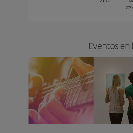
23º
/
7º
Ab
27º
Eventos en l