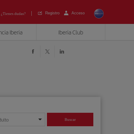
Registro
Acceso
¿Tienes dudas?
cia Iberia
Iberia Club
dulto
Buscar
o día/mes/año