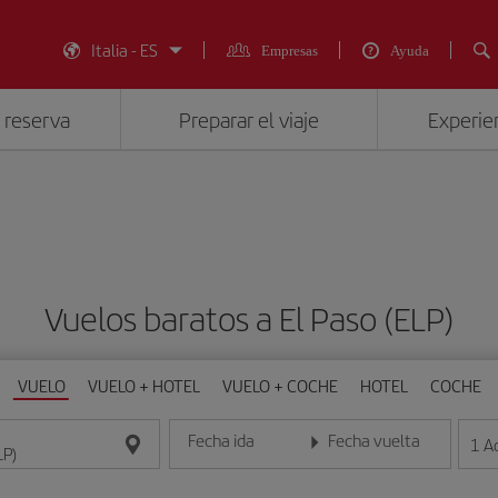
Italia - ES
Empresas
Ayuda
 reserva
Preparar el viaje
Experien
Vuelos baratos a El Paso (ELP)
VUELO
VUELO + HOTEL
VUELO + COCHE
HOTEL
COCHE
Fecha ida
Fecha vuelta
1
A
Introduce la fecha en formato día/mes/año
Introduce la fecha en format