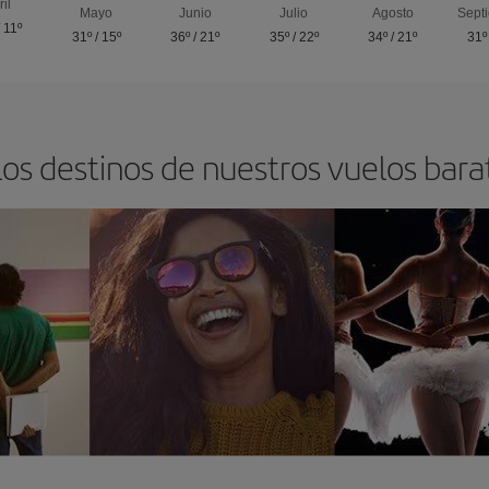
ril
Mayo
Junio
Julio
Agosto
Sept
/
11º
31º
/
15º
36º
/
21º
35º
/
22º
34º
/
21º
31º
os destinos de nuestros vuelos bara