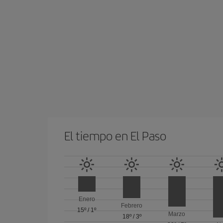
El tiempo en El Paso
Enero
Febrero
15º
/
1º
Marzo
18º
/
3º