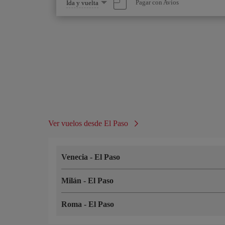
Seleccione
Pagar con Avios
Ida y vuelta
una
opción
Ver vuelos desde El Paso
Venecia
-
El Paso
Milán
-
El Paso
Roma
-
El Paso