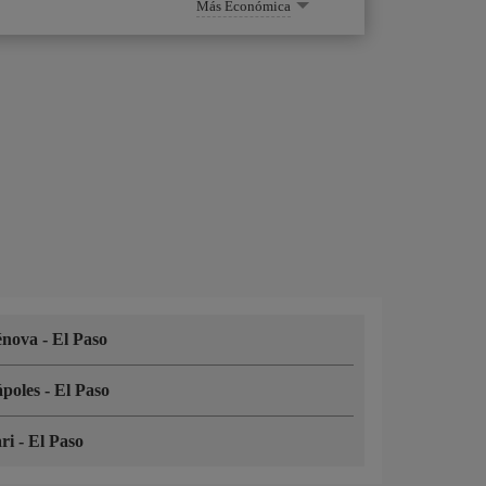
Más Económica
énova
-
El Paso
poles
-
El Paso
ari
-
El Paso