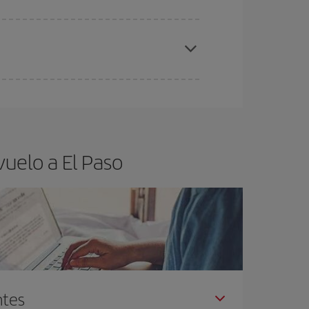
elo y de que las tarifas más baratas (turista)
 Paso.
ra el vuelo más barato.
uelo a El Paso
ntes