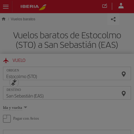
Saltar al contenido principal
Vuelos baratos
Vuelos baratos de Estocolmo
(STO) a San Sebastián (EAS)
VUELO
ORIGEN
DESTINO
Seleccione
Ida y vuelta
una
opción
Pagar con Avios