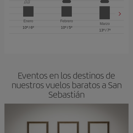
Enero
Febrero
Marzo
10º
/
6º
10º
/
5º
13º
/
7º
Eventos en los destinos de
nuestros vuelos baratos a San
Sebastián