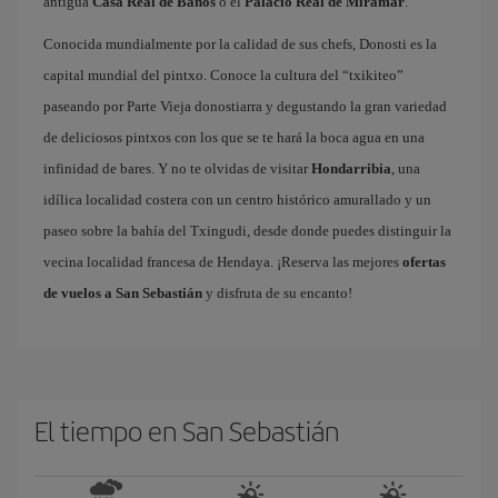
antigua
Casa Real de Baños
o el
Palacio Real de Miramar
.
Conocida mundialmente por la calidad de sus chefs, Donosti es la
capital mundial del pintxo. Conoce la cultura del “txikiteo”
paseando por Parte Vieja donostiarra y degustando la gran variedad
de deliciosos pintxos con los que se te hará la boca agua en una
infinidad de bares. Y no te olvidas de visitar
Hondarribia
, una
idílica localidad costera con un centro histórico amurallado y un
paseo sobre la bahía del Txingudi, desde donde puedes distinguir la
vecina localidad francesa de Hendaya. ¡Reserva las mejores
ofertas
de vuelos a San Sebastián
y disfruta de su encanto!
El tiempo en San Sebastián