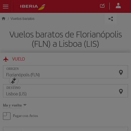
Saltar al contenido principal
Vuelos baratos
Vuelos baratos de Florianópolis
(FLN) a Lisboa (LIS)
VUELO
ORIGEN
DESTINO
Seleccione
Ida y vuelta
una
opción
Pagar con Avios