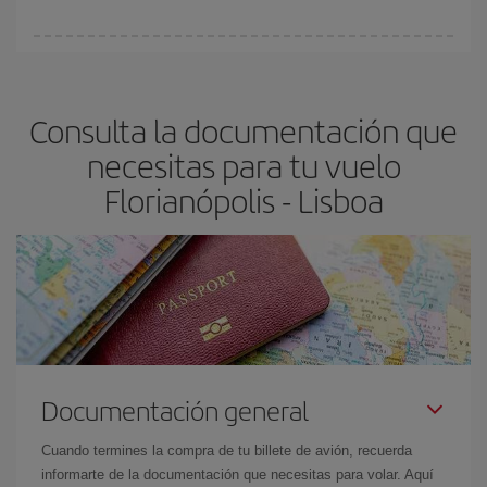
vayan agotando. Por eso, comprar con antelación es
fundamental
para conseguir
vuelos baratos a Florianópolis-
En Iberia, tenemos distintas tarifas para garantizarte el mejor
Lisboa-dest
.
precio según tus necesidades de viaje. La tarifa básica, te
asegura el vuelo más barato.
Consulta la documentación que
necesitas para tu vuelo
Florianópolis - Lisboa
Documentación general
Cuando termines la compra de tu billete de avión, recuerda
informarte de la documentación que necesitas para volar. Aquí