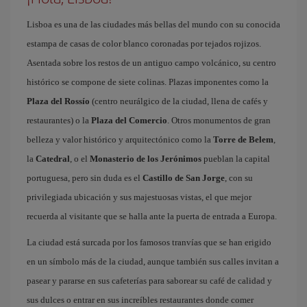
Lisboa es una de las ciudades más bellas del mundo con su conocida
estampa de casas de color blanco coronadas por tejados rojizos.
Asentada sobre los restos de un antiguo campo volcánico, su centro
histórico se compone de siete colinas. Plazas imponentes como la
Plaza del Rossío
(centro neurálgico de la ciudad, llena de cafés y
restaurantes) o la
Plaza del Comercio
. Otros monumentos de gran
belleza y valor histórico y arquitectónico como la
Torre de Belem
,
la
Catedral
, o el
Monasterio de los Jerónimos
pueblan la capital
portuguesa, pero sin duda es el
Castillo de San Jorge
, con su
privilegiada ubicación y sus majestuosas vistas, el que mejor
recuerda al visitante que se halla ante la puerta de entrada a Europa.
La ciudad está surcada por los famosos tranvías que se han erigido
en un símbolo más de la ciudad, aunque también sus calles invitan a
pasear y pararse en sus cafeterías para saborear su café de calidad y
sus dulces o entrar en sus increíbles restaurantes donde comer