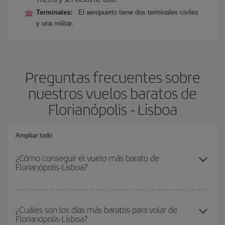
Terminales:
El aeropuerto tiene dos terminales civiles
y una militar.
Preguntas frecuentes sobre
nuestros vuelos baratos de
Florianópolis - Lisboa
Ampliar todo
¿Cómo conseguir el vuelo más barato de
Florianópolis-Lisboa?
Podrás ahorrar en tu billete de avión de Florianópolis-Lisboa-dest y
conseguir el vuelo más barato si evitas temporadas altas,
¿Cuáles son los días más baratos para volar de
Florianópolis-Lisboa?
compras con antelación y puedes ser flexible con las fechas y