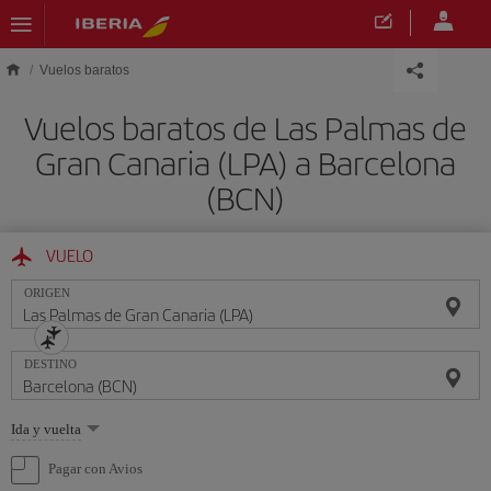
Saltar al contenido principal
Vuelos baratos
Vuelos baratos de Las Palmas de
Gran Canaria (LPA) a Barcelona
(BCN)
VUELO
ORIGEN
DESTINO
Seleccione
Ida y vuelta
una
opción
Pagar con Avios