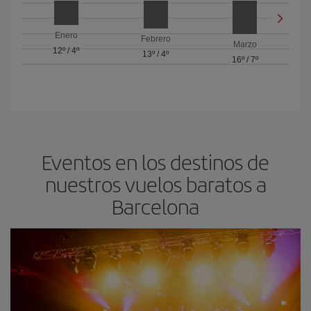
Enero
Febrero
Marzo
12º
/
4º
13º
/
4º
16º
/
7º
Eventos en los destinos de
nuestros vuelos baratos a
Barcelona