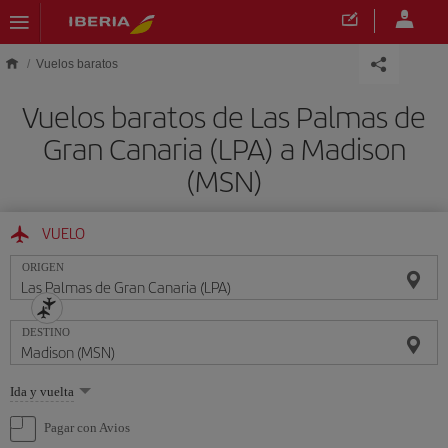
Saltar al contenido principal
Vuelos baratos
Vuelos baratos de Las Palmas de
Gran Canaria (LPA) a Madison
(MSN)
VUELO
ORIGEN
DESTINO
Seleccione
Ida y vuelta
una
opción
Pagar con Avios