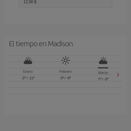
12,00 $
El tiempo en Madison
Enero
Febrero
Marzo
-2º
/
-11º
0º
/
-9º
7º
/
-3º