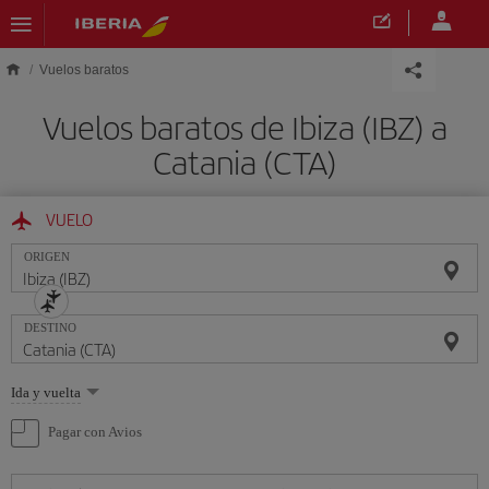
Saltar al contenido principal
Vuelos baratos
Vuelos baratos de Ibiza (IBZ) a
Catania (CTA)
VUELO
ORIGEN
DESTINO
Seleccione
Ida y vuelta
una
opción
Pagar con Avios