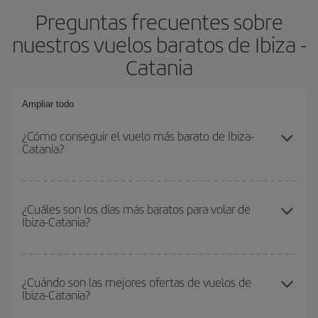
Preguntas frecuentes sobre
nuestros vuelos baratos de Ibiza -
Catania
Ampliar todo
¿Cómo conseguir el vuelo más barato de Ibiza-
Catania?
Podrás ahorrar en tu billete de avión de Ibiza-Catania-dest y
conseguir el vuelo más barato si evitas temporadas altas,
¿Cuáles son los días más baratos para volar de
Ibiza-Catania?
compras con antelación y puedes ser flexible con las fechas y
horarios de ida y vuelta.
Para saber qué días te saldrá más económico volar, solo tienes
que empezar una consulta en nuestro
buscador de vuelos
¿Cuándo son las mejores ofertas de vuelos de
Ibiza-Catania?
baratos
. Dinos desde dónde vuelas, a dónde quieres ir y en qué
fechas habías pensado viajar. Te mostraremos los vuelos más