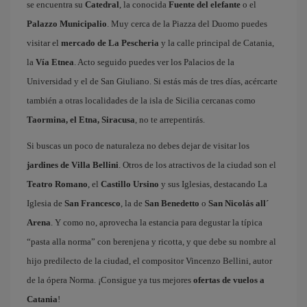
se encuentra su
Catedral
, la conocida
Fuente del elefante
o el
Palazzo Municipalio
. Muy cerca de la Piazza del Duomo puedes
visitar el
mercado de La Pescheria
y la calle principal de Catania,
la
Vía Etnea
. Acto seguido puedes ver los Palacios de la
Universidad y el de San Giuliano. Si estás más de tres días, acércarte
también a otras localidades de la isla de Sicilia cercanas como
Taormina, el Etna, Siracusa
, no te arrepentirás.
Si buscas un poco de naturaleza no debes dejar de visitar los
jardines de Villa Bellini
. Otros de los atractivos de la ciudad son el
Teatro Romano
, el
Castillo Ursino
y sus Iglesias, destacando La
Iglesia de
San Francesco
, la de
San Benedetto
o
San Nicolás all´
Arena
. Y como no, aprovecha la estancia para degustar la típica
“pasta alla norma” con berenjena y ricotta, y que debe su nombre al
hijo predilecto de la ciudad, el compositor Vincenzo Bellini, autor
de la ópera Norma. ¡Consigue ya tus mejores
ofertas de vuelos a
Catania
!