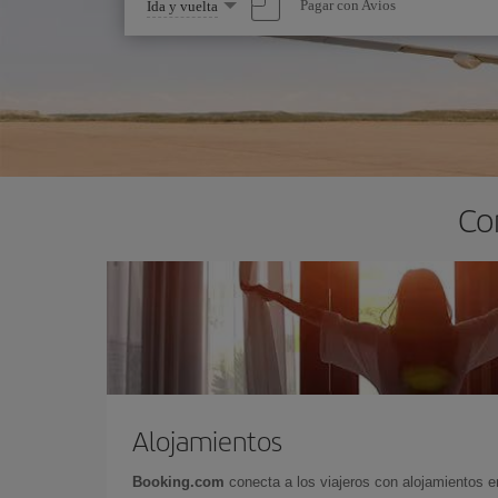
Seleccione
Pagar con Avios
Ida y vuelta
una
opción
Co
Alojamientos
Booking.com
conecta a los viajeros con alojamientos 