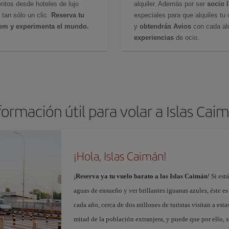
ntos desde hoteles de lujo
alquiler. Además por ser
socio 
 tan sólo un clic.
Reserva tu
especiales para que alquiles tu 
com y experimenta el mundo.
y
obtendrás Avios
con cada alq
experiencias
de ocio.
formación útil para volar a Islas Cai
¡Hola, Islas Caimán!
¡
Reserva ya tu vuelo barato a las Islas Caimán
! Si est
aguas de ensueño y ver brillantes iguanas azules, éste es
cada año, cerca de dos millones de turistas visitan a esta
mitad de la población extranjera, y puede que por ello,