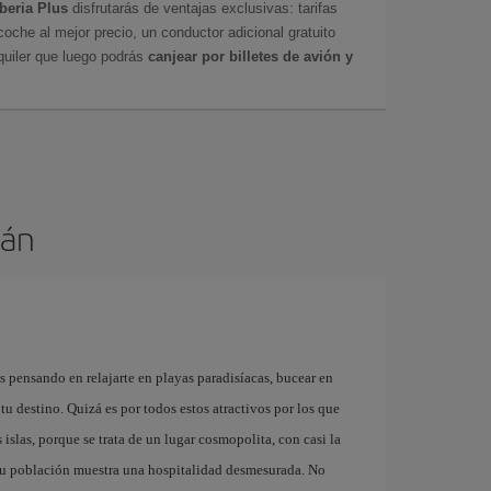
Iberia Plus
disfrutarás de ventajas exclusivas: tarifas
coche al mejor precio, un conductor adicional gratuito
uiler que luego podrás
canjear por billetes de avión y
mán
ás pensando en relajarte en playas paradisíacas, bucear en
 tu destino. Quizá es por todos estos atractivos por los que
s islas, porque se trata de un lugar cosmopolita, con casi la
 su población muestra una hospitalidad desmesurada. No