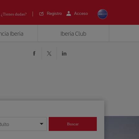
Registro
Acceso
¿Tienes dudas?
cia Iberia
Iberia Club
dulto
Buscar
o día/mes/año