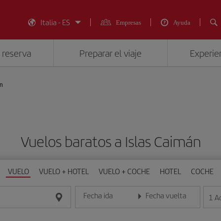
Italia - ES
Empresas
Ayuda
 reserva
Preparar el viaje
Experien
án
Vuelos baratos a Islas Caimán
VUELO
VUELO + HOTEL
VUELO + COCHE
HOTEL
COCHE
Fecha ida
Fecha vuelta
1
A
Introduce la fecha en formato día/mes/año
Introduce la fecha en format