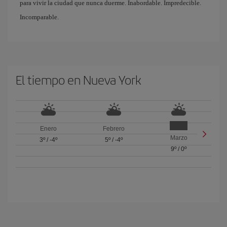
para vivir la ciudad que nunca duerme. Inabordable. Impredecible.
Incomparable.
El tiempo en Nueva York
Enero
Febrero
Marzo
3º
/
-4º
5º
/
-4º
9º
/
0º