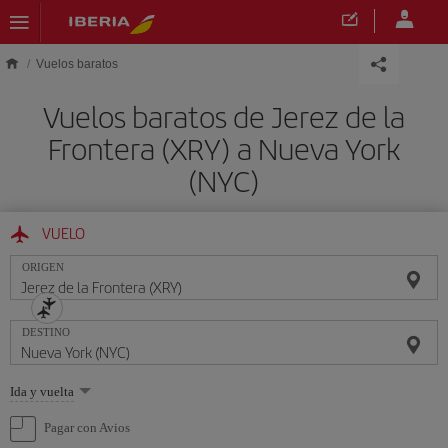
Saltar al contenido principal
Vuelos baratos
Vuelos baratos de Jerez de la
Frontera (XRY) a Nueva York
(NYC)
VUELO
ORIGEN
DESTINO
Seleccione
Ida y vuelta
una
opción
Pagar con Avios