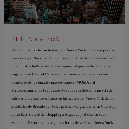
¡Hola, Nueva York!
Una vez reserves tu
vuelo barato a Nueva York
puedes empezar a
pensar en qué Nueva York quieres visitar. El de los rascacielos y el
interminable bullicio de
Times Square
; el que invita también a
coger aire en
Central Park
y en pequeñas cafeterías y librerías
locales; el de los grandes museos como el
MOMA o el
Metropolitan
; el de los puestos de comida callejera, la mezcla de
culturas y los huertos urbanos en las azoteas; el Nueva York de los
musicales de Broadway
, de las galerías vanguardistas en Chelsea y
Lowe East Side; el del shopping a lo grande y el cine en cada
esquina… Encuentra las mejores
ofertas de vuelos a Nueva York