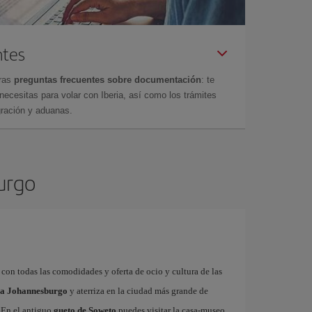
ntes
tras
preguntas frecuentes sobre documentación
: te
cesitas para volar con Iberia, así como los trámites
gración y aduanas.
urgo
con todas las comodidades y oferta de ocio y cultura de las
s a Johannesburgo
y aterriza en la ciudad más grande de
. En el antiguo
gueto de Soweto
puedes visitar la casa-museo