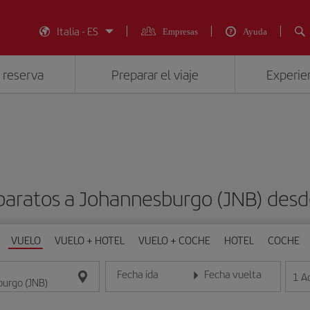
Italia - ES
Empresas
Ayuda
 reserva
Preparar el viaje
Experien
 baratos a Johannesburgo (JNB) de
VUELO
VUELO + HOTEL
VUELO + COCHE
HOTEL
COCHE
Fecha ida
Fecha vuelta
1
A
Introduce la fecha en formato día/mes/año
Introduce la fecha en format