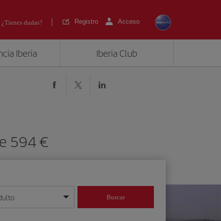
Registro
Acceso
¿Tienes dudas?
cia Iberia
Iberia Club
sde 594
dulto
Buscar
o día/mes/año