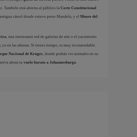
az. También está abierta al público la
Corte Constitucional
la antigua cárcel donde estuvo preso Mandela, y el
Museo del
rica
, una interesante red de galerías de arte o el yacimiento
d
, ya en las afueras. Si tienes tiempo, es muy recomendable
rque Nacional de Kruger
, donde podrás ver animales en su
eserva ahora tu
vuelo barato a Johannesburgo
.