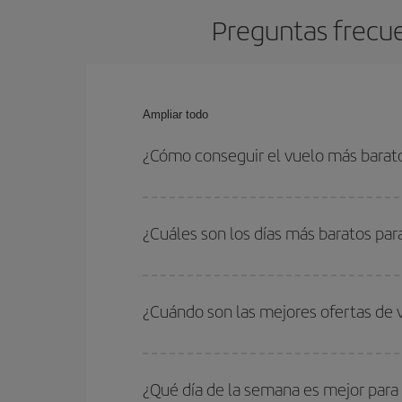
Preguntas frecue
Ampliar todo
¿Cómo conseguir el vuelo más barat
Podrás ahorrar en tu billete de avión y conseguir
vuelta. Además, si no tienes decidido un destino c
¿Cuáles son los días más baratos pa
Para saber qué días te saldrá más económico vol
quieres ir y en qué fechas habías pensado viajar
¿Cuándo son las mejores ofertas de
para que puedas encontrar la mejor oferta. Ademá
más en el precio de tu billete.
Puedes conseguir los vuelos más baratos viajan
periodos de vacaciones escolares son temporada
¿Qué día de la semana es mejor para
precios encontrarás.