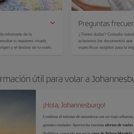
Preguntas frecue
da informarte de la
¿Tienes dudas? Consulta nues
sultar si requieres visado,
aclaramos los documentos que ne
rigen y el destino de tu vuelo.
específicos exigidos para la mi
ormación útil para volar a Johannesb
¡Hola, Johannesburgo!
Combina el turismo de naturaleza con un viaje urbanita, 
grandes ciudades. Aprovecha nuestras
ofertas de vuelo
Sudáfrica, conocida por ser la
cuna de Nelson Mandela