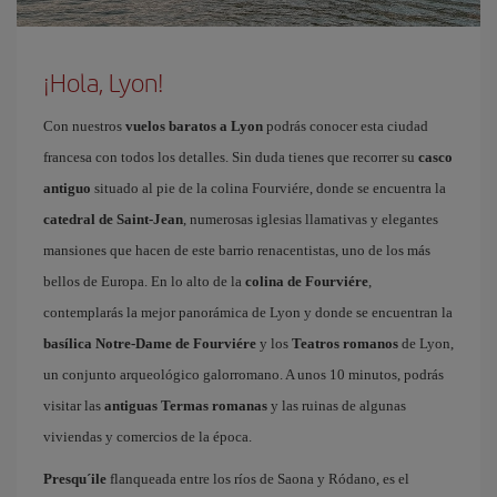
¡Hola, Lyon!
Con nuestros
vuelos baratos a Lyon
podrás conocer esta ciudad
francesa con todos los detalles. Sin duda tienes que recorrer su
casco
antiguo
situado al pie de la colina Fourviére, donde se encuentra la
catedral de Saint-Jean
, numerosas iglesias llamativas y elegantes
mansiones que hacen de este barrio renacentistas, uno de los más
bellos de Europa. En lo alto de la
colina de Fourviére
,
contemplarás la mejor panorámica de Lyon y donde se encuentran la
basílica Notre-Dame de Fourviére
y los
Teatros romanos
de Lyon,
un conjunto arqueológico galorromano. A unos 10 minutos, podrás
visitar las
antiguas Termas romanas
y las ruinas de algunas
viviendas y comercios de la época.
Presqu´ile
flanqueada entre los ríos de Saona y Ródano, es el