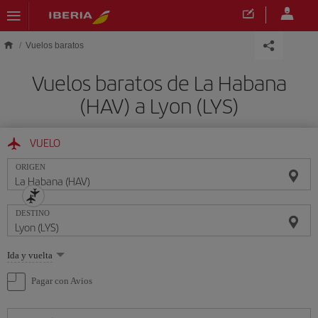
Saltar al contenido principal
Vuelos baratos
Vuelos baratos de La Habana
(HAV) a Lyon (LYS)
VUELO
ORIGEN
DESTINO
Seleccione
Ida y vuelta
una
opción
Pagar con Avios