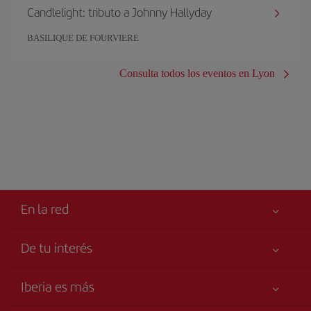
Candlelight: tributo a Johnny Hallyday
BASILIQUE DE FOURVIERE
Consulta todos los eventos en Lyon
En la red
De tu interés
Mejor precio garantizado
Iberia es más
Tu seguridad es lo primero