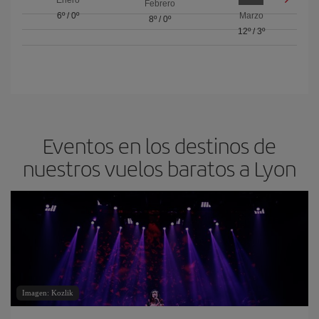
Enero
Febrero
6º
/
0º
Marzo
8º
/
0º
12º
/
3º
Eventos en los destinos de
nuestros vuelos baratos a Lyon
Imagen: Kozlik