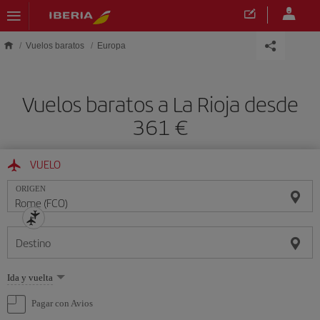
Saltar al contenido principal
Vuelos baratos
Europa
Vuelos baratos a La Rioja desde
361
VUELO
ORIGEN
Destino
Seleccione
Ida y vuelta
una
opción
Pagar con Avios