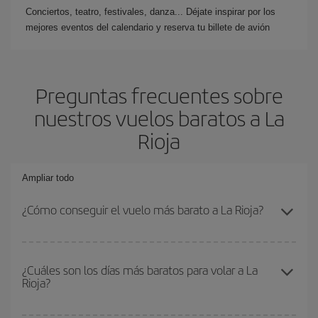
Conciertos, teatro, festivales, danza... Déjate inspirar por los
mejores eventos del calendario y reserva tu billete de avión
Preguntas frecuentes sobre
nuestros vuelos baratos a La
Rioja
Ampliar todo
¿Cómo conseguir el vuelo más barato a La Rioja?
Podrás ahorrar en tu billete de avión y conseguir el vuelo más
barato si evitas temporadas altas, compras con antelación y
¿Cuáles son los días más baratos para volar a La
Rioja?
puedes ser flexible con las fechas y horarios de ida y vuelta.
Además, si no tienes decidido un destino concreto para tu viaje,
mira nuestras ofertas y déjate inspirar: seguro que encuentras el