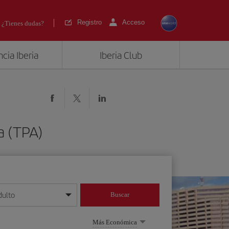
Registro
Acceso
¿Tienes dudas?
cia Iberia
Iberia Club
a (TPA)
dulto
Buscar
o día/mes/año
Más Económica