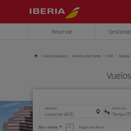
Saltar al contenido principal
Reservar
Gestionar
Vuelos baratos
América del Norte
USA
Tampa
Vuelos
ORIGEN
DESTINO
Seleccione
Pagar con Avios
Ida y vuelta