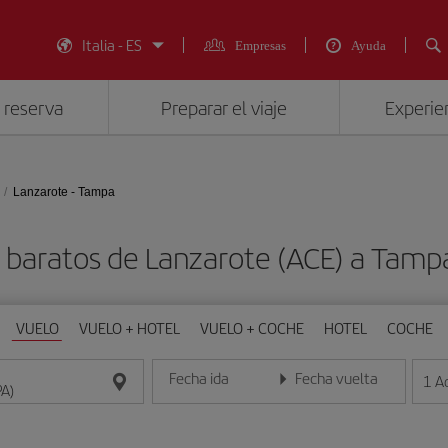
Italia - ES
Empresas
Ayuda
 reserva
Preparar el viaje
Experien
Lanzarote - Tampa
 baratos de Lanzarote (ACE) a Tamp
VUELO
VUELO + HOTEL
VUELO + COCHE
HOTEL
COCHE
Fecha ida
Fecha vuelta
1
A
Introduce la fecha en formato día/mes/año
Introduce la fecha en format