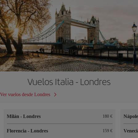
Vuelos Italia - Londres
Ver vuelos desde Londres
Milán
-
Londres
Nápol
180
Florencia
-
Londres
Venec
159