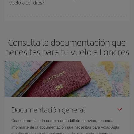
vuelo a Londres?
y de que las tarifas más baratas (turista) estén disponibles o se
vayan agotando. Por eso, comprar con antelación es
fundamental
para conseguir
vuelos baratos a Londres.
En Iberia, tenemos distintas tarifas para garantizarte el mejor
precio según tus necesidades de viaje. La tarifa básica, te
asegura el vuelo más barato.
Consulta la documentación que
necesitas para tu vuelo a Londres
Documentación general
Cuando termines la compra de tu billete de avión, recuerda
informarte de la documentación que necesitas para volar. Aquí
puedes consultar si requieres visado, pasaporte, seguro o