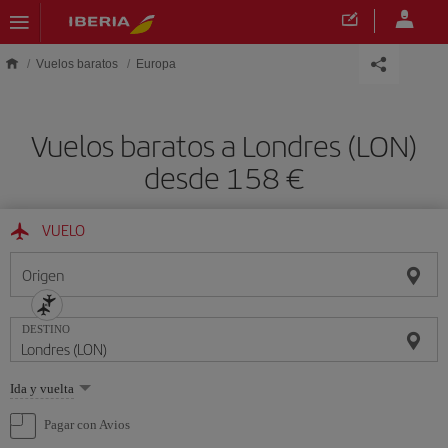
Saltar al contenido principal
Vuelos baratos
Europa
Vuelos baratos a Londres (LON)
desde 158
VUELO
Origen
DESTINO
Seleccione
Ida y vuelta
una
opción
Pagar con Avios