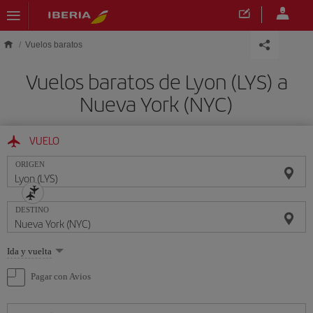
Saltar al contenido principal
Vuelos baratos
Vuelos baratos de Lyon (LYS) a
Nueva York (NYC)
VUELO
ORIGEN
DESTINO
Seleccione
Ida y vuelta
una
opción
Pagar con Avios