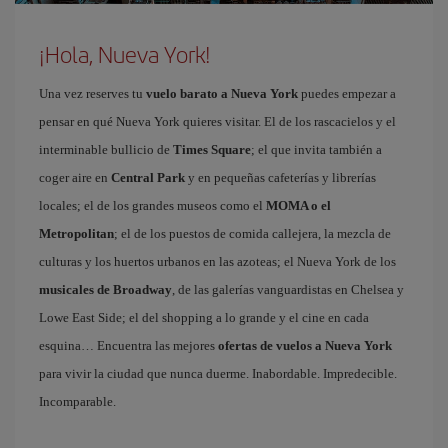
¡Hola, Nueva York!
Una vez reserves tu
vuelo barato a Nueva York
puedes empezar a
pensar en qué Nueva York quieres visitar. El de los rascacielos y el
interminable bullicio de
Times Square
; el que invita también a
coger aire en
Central Park
y en pequeñas cafeterías y librerías
locales; el de los grandes museos como el
MOMA o el
Metropolitan
; el de los puestos de comida callejera, la mezcla de
culturas y los huertos urbanos en las azoteas; el Nueva York de los
musicales de Broadway
, de las galerías vanguardistas en Chelsea y
Lowe East Side; el del shopping a lo grande y el cine en cada
esquina… Encuentra las mejores
ofertas de vuelos a Nueva York
para vivir la ciudad que nunca duerme. Inabordable. Impredecible.
Incomparable.