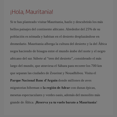
¡Hola, Mauritania!
Si te has planteado visitar Mauritania, hazlo y descubrirás los más
bellos paisajes del continente africano. Alrededor del 25% de su
población es nómada y habitan en el desierto desplazándose en
dromedario. Mauritania alberga la cultura del desierto y la del África
negra haciendo de bisagra entre el mundo árabe del norte y el negro
africano del sur. Súbete al “tren del desierto”, considerado el más
largo del mundo, que atraviesa el Sáhara para recorrer los 700 km
que separan las ciudades de Zoueirat y Nouadhibou. Visita el
Parque Nacional Banc d’Arguin
donde millones de aves
migratorias hibernan o
la región de Adrar
con dunas épicas,
mesetas espectaculares y verdes oasis, además del monolito más
grande de África. ¡
Reserva ya tu vuelo barato a Mauritania
!