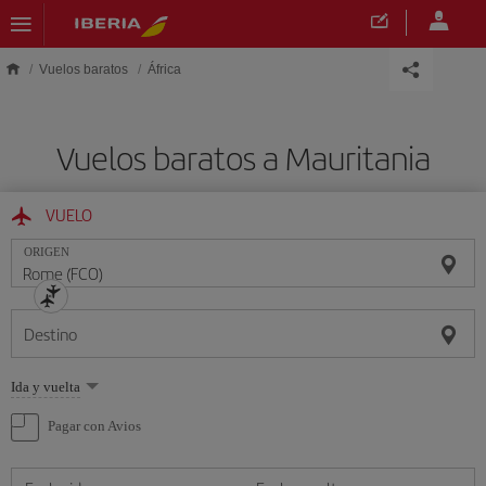
Saltar al contenido principal
Vuelos baratos
África
Vuelos baratos a Mauritania
VUELO
ORIGEN
Destino
Seleccione
Ida y vuelta
una
opción
Pagar con Avios