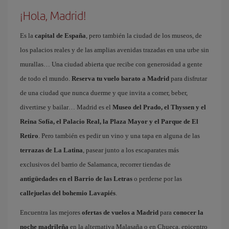
¡Hola, Madrid!
Es la
capital de España
, pero también la ciudad de los museos, de
los palacios reales y de las amplias avenidas trazadas en una urbe sin
murallas… Una ciudad abierta que recibe con generosidad a gente
de todo el mundo.
Reserva tu vuelo barato a Madrid
para disfrutar
de una ciudad que nunca duerme y que invita a comer, beber,
divertirse y bailar… Madrid es el
Museo del Prado, el Thyssen y el
Reina Sofía, el Palacio Real, la Plaza Mayor y el Parque de El
Retiro
. Pero también es pedir un vino y una tapa en alguna de las
terrazas de La Latina
, pasear junto a los escaparates más
exclusivos del barrio de Salamanca, recorrer tiendas de
antigüedades en el Barrio de las Letras
o perderse por las
callejuelas del bohemio Lavapiés
.
Encuentra las mejores
ofertas de vuelos a Madrid
para
conocer la
noche madrileña
en la alternativa Malasaña o en Chueca, epicentro