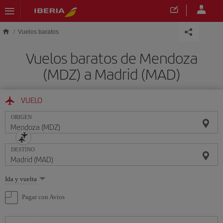
Saltar al contenido principal
Vuelos baratos
Vuelos baratos de Mendoza
(MDZ) a Madrid (MAD)
VUELO
ORIGEN
DESTINO
Seleccione
Ida y vuelta
una
opción
Pagar con Avios