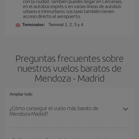
con la ciudad. También puedes llegar en Cercanías,
en el autobús exprés o en varias líneas de autobús
urbano e interurbano. Los taxis también tienen
acceso directo al aeropuerto.
Terminales:
Terminal 1, 2, 3 y 4
Preguntas frecuentes sobre
nuestros vuelos baratos de
Mendoza - Madrid
Ampliar todo
¿Cómo conseguir el vuelo más barato de
Mendoza-Madrid?
Podrás ahorrar en tu billete de avión de Mendoza-Madrid-dest y
conseguir el vuelo más barato si evitas temporadas altas,