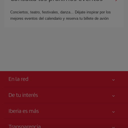
Conciertos, teatro, festivales, danza... Déjate inspirar por los
mejores eventos del calendario y reserva tu billete de avión
En la red
De tu interés
Mejor precio garantizado
Iberia es más
Tu seguridad es lo primero
Noticias y Novedades
Accesibilidad
Transparencia