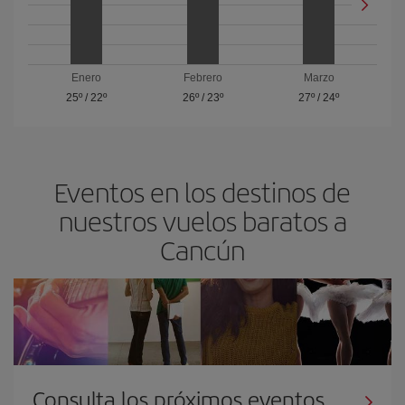
Enero
Febrero
Marzo
25º
/
22º
26º
/
23º
27º
/
24º
Eventos en los destinos de
nuestros vuelos baratos a
Cancún
Consulta los próximos eventos