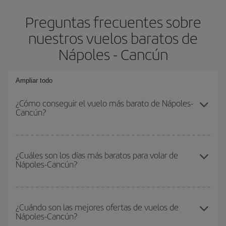
Preguntas frecuentes sobre
nuestros vuelos baratos de
Nápoles - Cancún
Ampliar todo
¿Cómo conseguir el vuelo más barato de Nápoles-
Cancún?
Podrás ahorrar en tu billete de avión de Nápoles-Cancún-dest y
conseguir el vuelo más barato si evitas temporadas altas,
¿Cuáles son los días más baratos para volar de
Nápoles-Cancún?
compras con antelación y puedes ser flexible con las fechas y
horarios de ida y vuelta.
Para saber qué días te saldrá más económico volar, solo tienes
que empezar una consulta en nuestro
buscador de vuelos
¿Cuándo son las mejores ofertas de vuelos de
Nápoles-Cancún?
baratos
. Dinos desde dónde vuelas, a dónde quieres ir y en qué
fechas habías pensado viajar. Te mostraremos los vuelos más