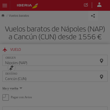
Saltar al contenido principal
Vuelos baratos
Vuelos baratos de Nápoles (NAP)
a Cancún (CUN) desde 1556
VUELO
ORIGEN
DESTINO
Seleccione
Ida y vuelta
una
opción
Pagar con Avios