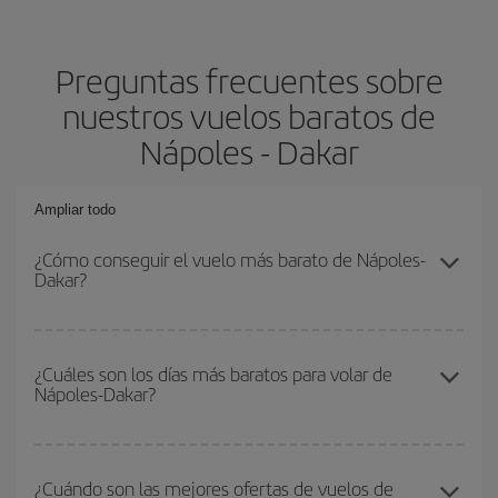
Preguntas frecuentes sobre
nuestros vuelos baratos de
Nápoles - Dakar
Ampliar todo
¿Cómo conseguir el vuelo más barato de Nápoles-
Dakar?
Podrás ahorrar en tu billete de avión de Nápoles-Dakar-dest y
conseguir el vuelo más barato si evitas temporadas altas,
¿Cuáles son los días más baratos para volar de
Nápoles-Dakar?
compras con antelación y puedes ser flexible con las fechas y
horarios de ida y vuelta.
Para saber qué días te saldrá más económico volar, solo tienes
que empezar una consulta en nuestro
buscador de vuelos
¿Cuándo son las mejores ofertas de vuelos de