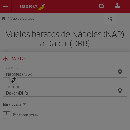
Saltar al contenido principal
Vuelos baratos
Vuelos baratos de Nápoles (NAP)
a Dakar (DKR)
VUELO
ORIGEN
DESTINO
Seleccione
Ida y vuelta
una
opción
Pagar con Avios