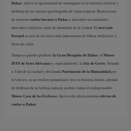
Dakar
, ofrece la oportunidad de sumergirse en la historia colonial y
disfrutar de un entorno privilegiado de clima tropical. Reserva uno
de nuestros
vuelos baratos a Dakar
y descubre sus animados
mercados callejeros, seña de identidad de la ciudad. El
mercado
Kermel
es uno de los sitios más importantes de Dakar, bullicioso y
lleno de color.
Tampoco puedes perderte
la Gran Mezquita de Dakar
, el
Museo
IFAN de Artes Africanas
y, especialmente, la
Isla de Gorée
. Situada
a 3 km de la ciudad y declarada
Patrimonio de la Humanidad
por
la Unesco, es un enclave paradisíaco rico en historia donde, además
de disfrutar de su belleza natural, podrás visitar el indispensable
Museo Casa de los Esclavos
. Aprovecha ahora nuestras
ofertas de
vuelos a Dakar
.