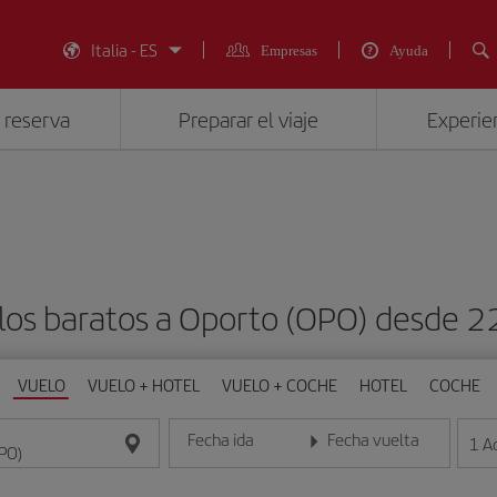
Italia - ES
Empresas
Ayuda
 reserva
Preparar el viaje
Experien
los baratos a Oporto (OPO) desde
VUELO
VUELO + HOTEL
VUELO + COCHE
HOTEL
COCHE
Fecha ida
Fecha vuelta
1
A
Introduce la fecha en formato día/mes/año
Introduce la fecha en format