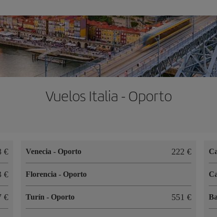
Vuelos Italia - Oporto
08
222
Venecia
-
Oporto
Ca
93
Florencia
-
Oporto
Ca
07
551
Turín
-
Oporto
B