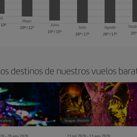
ril
Mayo
/
10º
Junio
Sept
Julio
Agosto
20º
/
12º
24º
/
15º
25º
26º
/
17º
26º
/
17º
los destinos de nuestros vuelos bara
on-photo
Imagen: Alittledit
26 - 28 ago 2026
23 jul 2026 - 13 ago 2026