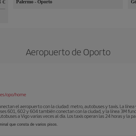
53
Palermo
-
Oporto
G
Aeropuerto de Oporto
/es/opo/home
nectan el aeropuerto con la ciudad: metro, autobuses y taxis. La línea 
uses 601, 602 y 604 también conectan con la ciudad, y la línea 3M fun
obuses a Vigo varias veces al día. Los taxis operan las 24 horas y la pa
minal que consta de varios pisos.