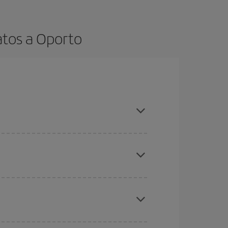
atos a Oporto
es ser flexible con las fechas y horarios de ida y
cuentras el vuelo más barato.
ratos
. Dinos desde dónde vuelas, a dónde
ra días cercanos
, tanto de ida como de vuelta,
gunos
horarios
puede que te hagan ahorrar aún
eral las Navidades, la Semana Santa y los