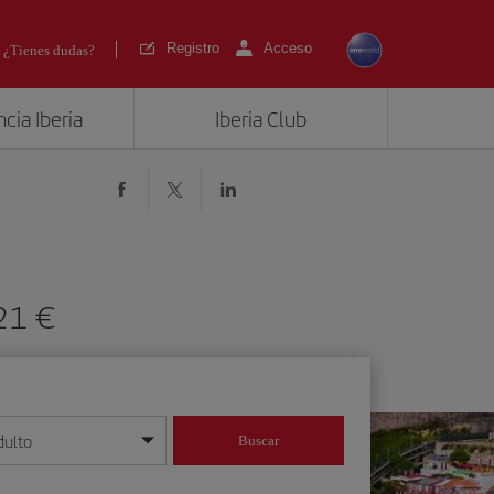
Registro
Acceso
¿Tienes dudas?
cia Iberia
Iberia Club
 221
dulto
Buscar
o día/mes/año