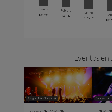
Enero
Febrero
Marzo
13º
/
6º
Ab
14º
/
6º
16º
/
8º
18º
Eventos en 
Imagen: Piotr Piatrouski
Imagen: visi
22 ago 2026 - 22 ago 2026
28 ago 20