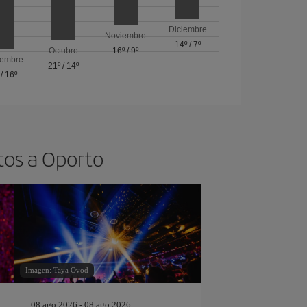
Diciembre
Noviembre
14º
/
7º
Octubre
16º
/
9º
iembre
21º
/
14º
/
16º
tos a Oporto
Imagen: Taya Ovod
08 ago 2026 - 08 ago 2026