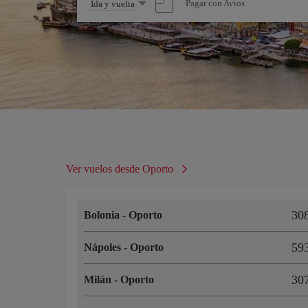
Seleccione
Pagar con Avios
Ida y vuelta
una
opción
Ver vuelos desde Oporto
3
Bolonia
-
Oporto
5
Nápoles
-
Oporto
3
Milán
-
Oporto