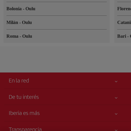
Bolonia
-
Oulu
Floren
Milán
-
Oulu
Catan
Roma
-
Oulu
Bari
-
En la red
De tu interés
Mejor precio garantizado
Iberia es más
Tu seguridad es lo primero
Noticias y Novedades
Accesibilidad
Transparencia