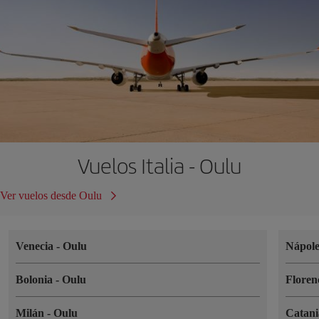
Vuelos Italia - Oulu
Ver vuelos desde Oulu
Venecia
-
Oulu
Nápol
Bolonia
-
Oulu
Floren
Milán
-
Oulu
Catan