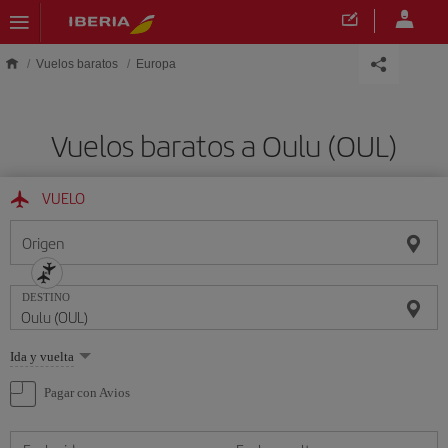
Saltar al contenido principal
Vuelos baratos
Europa
Vuelos baratos a Oulu (OUL)
VUELO
Origen
DESTINO
Seleccione
Ida y vuelta
una
opción
Pagar con Avios