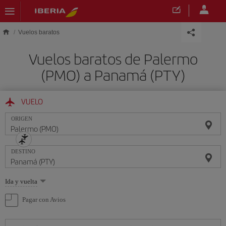
Saltar al contenido principal
Vuelos baratos
Vuelos baratos de Palermo
(PMO) a Panamá (PTY)
VUELO
ORIGEN
DESTINO
Seleccione
Ida y vuelta
una
opción
Pagar con Avios