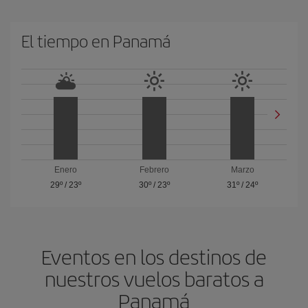
El tiempo en Panam
Enero
Febrero
Marzo
29º
/
23º
30º
/
23º
31º
/
24º
Eventos en los destinos de
nuestros vuelos baratos a
Panam