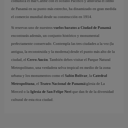
comunica el mar Caribe con el océano Pacífico y atraviesa el istmo
de Panamá en su punto más estrecho, ha dinamizado en gran medida
el comercio mundial desde su construcción en 1914.
Si reservas uno de nuestros
vuelos baratos a Ciudad de Panam
encontrarás además, un conjunto histórico y monumental
perfectamente conservado. Contempla las tres ciudades a la vez (la
antigua, la reconstruida y la moderna) desde el punto más alto de la
ciudad, el
Cerro Ancón
. También debes visitar el Parque Natural
Metropolitano, una verdadera selva tropical en medio de la zona
urbana y los monumentos como el
Salón Bolívar
, la
Catedral
Metropolitana
, el
Teatro Nacional de Panam
iglesia de La
Merced o la
Iglesia de San Felipe Neri
que dan fe de la diversidad
cultural de esta rica ciudad.