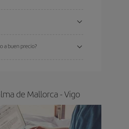
elo y de que las tarifas más baratas (turista)
lma de Mallorca-Vigo-dest
.
ra el vuelo más barato.
o a buen precio?
ser flexible.
Lo normal es que
cuanto antes
 poco abiertos, podrás
elegir el precio más
lma de Mallorca - Vigo