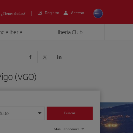
Registro
Acceso
¿Tienes dudas?
cia Iberia
Iberia Club
Vigo (VGO)
dulto
Buscar
o día/mes/año
Más Económica