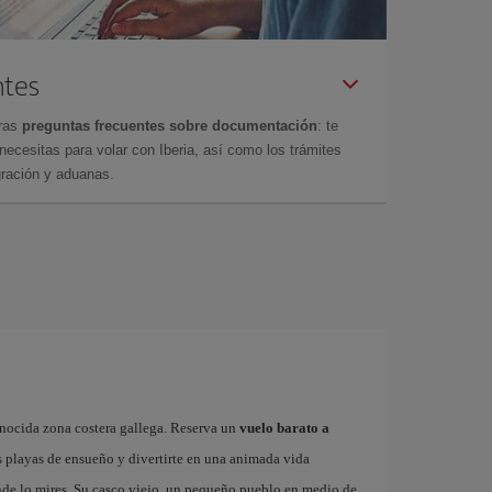
ntes
tras
preguntas frecuentes sobre documentación
: te
cesitas para volar con Iberia, así como los trámites
gración y aduanas.
onocida zona costera gallega. Reserva un
vuelo barato a
s playas de ensueño y divertirte en una animada vida
onde lo mires. Su casco viejo, un pequeño pueblo en medio de