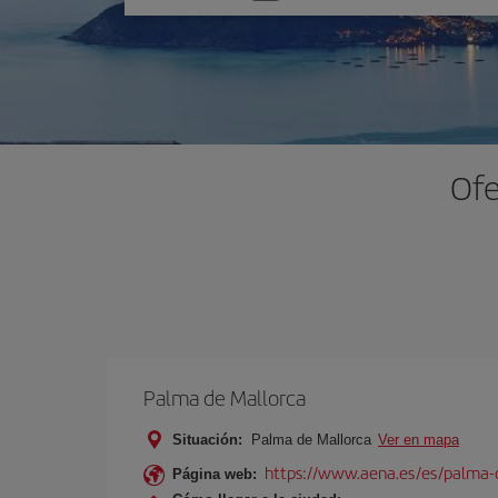
una
opción
Ofe
Palma de Mallorca
Situación:
Palma de Mallorca
Ver en mapa
https://www.aena.es/es/palma-
Página web: