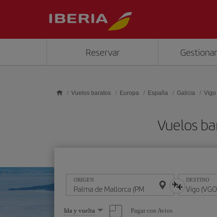
Saltar al contenido principal
Reservar
Gestionar
Vuelos baratos
Europa
España
Galicia
Vigo
Vuelos ba
ORIGEN
DESTINO
Seleccione
Pagar con Avios
Ida y vuelta