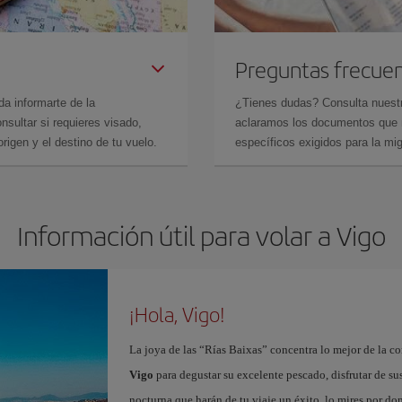
Preguntas frecue
da informarte de la
¿Tienes dudas? Consulta nues
sultar si requieres visado,
aclaramos los documentos que ne
rigen y el destino de tu vuelo.
específicos exigidos para la mi
Información útil para volar a Vigo
¡Hola, Vigo!
La joya de las “Rías Baixas” concentra lo mejor de la c
Vigo
para degustar su excelente pescado, disfrutar de su
nocturna que harán de tu viaje un éxito, lo mires por d