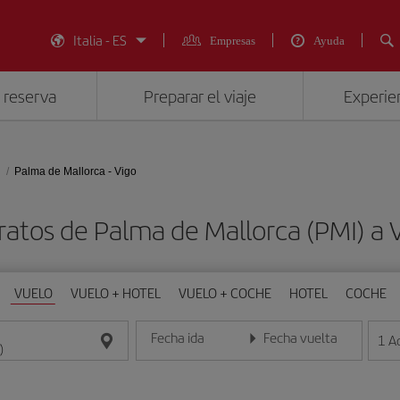
Italia - ES
Empresas
Ayuda
 reserva
Preparar el viaje
Experien
Palma de Mallorca - Vigo
ratos de Palma de Mallorca (PMI) a 
VUELO
VUELO + HOTEL
VUELO + COCHE
HOTEL
COCHE
Fecha ida
Fecha vuelta
1
A
Introduce la fecha en formato día/mes/año
Introduce la fecha en format