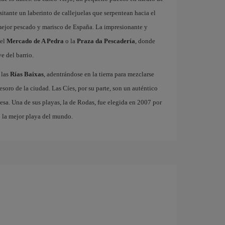
isitante un laberinto de callejuelas que serpentean hacia el
 mejor pescado y marisco de España. La impresionante y
 el
Mercado de A Pedra
o la
Praza da Pescadería
, donde
e del barrio.
 las
Rías Baixas
, adentrándose en la tierra para mezclarse
 tesoro de la ciudad. Las Cíes, por su parte, son un auténtico
esa. Una de sus playas, la de Rodas, fue elegida en 2007 por
o la mejor playa del mundo.