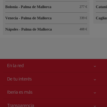
Bolonia
-
Palma de Mallorca
Catan
277
Venecia
-
Palma de Mallorca
Caglia
339
Nápoles
-
Palma de Mallorca
408
En la red
De tu interés
Mejor precio garantizado
Iberia es más
Tu seguridad es lo primero
Noticias y Novedades
Accesibilidad
Transparencia