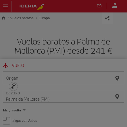
Saltar al contenido principal
Vuelos baratos
Europa
Vuelos baratos a Palma de
Mallorca (PMI) desde 241
VUELO
Origen
DESTINO
Seleccione
Ida y vuelta
una
opción
Pagar con Avios