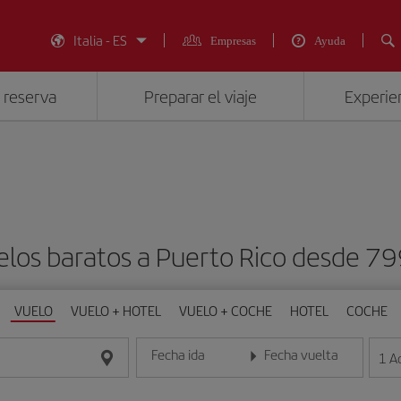
Italia - ES
Empresas
Ayuda
 reserva
Preparar el viaje
Experien
elos baratos a Puerto Rico desde 
VUELO
VUELO + HOTEL
VUELO + COCHE
HOTEL
COCHE
Fecha ida
Fecha vuelta
1
A
Introduce la fecha en formato día/mes/año
Introduce la fecha en format