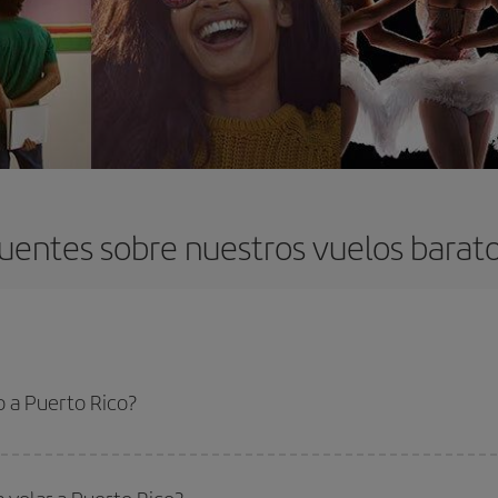
uentes sobre nuestros vuelos barato
 a Puerto Rico?
 el vuelo más barato si evitas temporadas altas, compras con antelación y pued
oncreto para tu viaje, mira nuestras ofertas y déjate inspirar: seguro que en