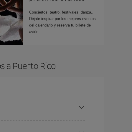
Conciertos, teatro, festivales, danza...
Déjate inspirar por los mejores eventos
del calendario y reserva tu billete de
avión
s a Puerto Rico
es ser flexible con las fechas y horarios de ida y
cuentras el vuelo más barato.