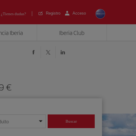
Registro
Acceso
¿Tienes dudas?
cia Iberia
Iberia Club
799
dulto
Buscar
o día/mes/año