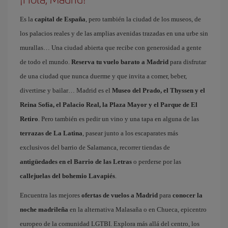
Es la
capital de España
, pero también la ciudad de los museos, de
los palacios reales y de las amplias avenidas trazadas en una urbe sin
murallas… Una ciudad abierta que recibe con generosidad a gente
de todo el mundo.
Reserva tu vuelo barato a Madrid
para disfrutar
de una ciudad que nunca duerme y que invita a comer, beber,
divertirse y bailar… Madrid es el
Museo del Prado, el Thyssen y el
Reina Sofía, el Palacio Real, la Plaza Mayor y el Parque de El
Retiro
. Pero también es pedir un vino y una tapa en alguna de las
terrazas de La Latina
, pasear junto a los escaparates más
exclusivos del barrio de Salamanca, recorrer tiendas de
antigüedades en el Barrio de las Letras
o perderse por las
callejuelas del bohemio Lavapiés
.
Encuentra las mejores
ofertas de vuelos a Madrid
para
conocer la
noche madrileña
en la alternativa Malasaña o en Chueca, epicentro
europeo de la comunidad LGTBI. Explora más allá del centro, los