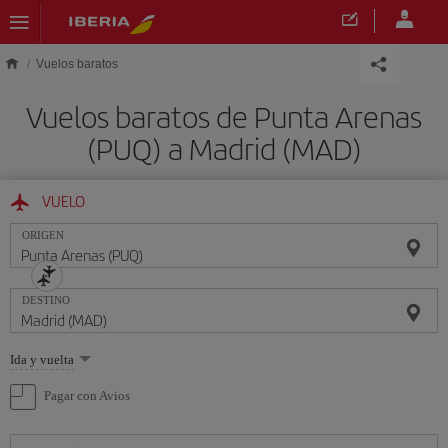
Saltar al contenido principal
Vuelos baratos
Vuelos baratos de Punta Arenas
(PUQ) a Madrid (MAD)
VUELO
ORIGEN
DESTINO
Seleccione
Ida y vuelta
una
opción
Pagar con Avios