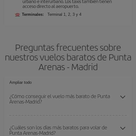
urbano e interurbano. Los taxis también tienen
acceso directo al aeropuerto.
Terminales:
Terminal 1, 2, 3 y 4
Preguntas frecuentes sobre
nuestros vuelos baratos de Punta
Arenas - Madrid
Ampliar todo
¿Cómo conseguir el vuelo más barato de Punta
Arenas-Madrid?
Podrás ahorrar en tu billete de avión de Punta Arenas-Madrid-dest
y conseguir el vuelo más barato si evitas temporadas altas,
¿Cuáles son los días más baratos para volar de
Punta Arenas-Madrid?
compras con antelación y puedes ser flexible con las fechas y