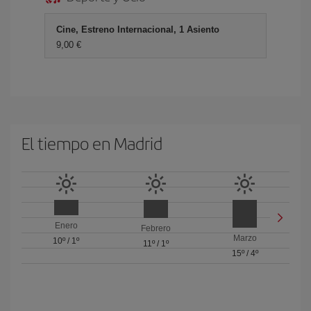
Cine, Estreno Internacional, 1 Asiento
9,00
El tiempo en Madrid
Enero
Febrero
Marzo
10º
/
1º
11º
/
1º
15º
/
4º