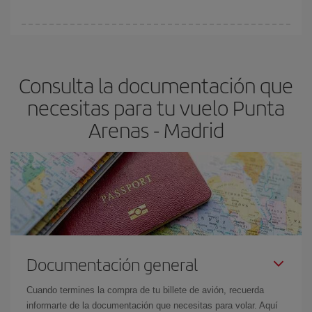
Cualquier día de la semana puedes encontrar vuelos baratos. Las
claves para encontrar los mejores precios son
anticiparte y ser
flexible.
Lo normal es que
cuanto antes
reserves tus billetes de
Consulta la documentación que
avión más baratos te saldrán. Además, si buscas los vuelos con
las fechas y los horarios del viaje un poco abiertos, podrás
elegir
necesitas para tu vuelo Punta
el precio más barato.
Arenas - Madrid
Documentación general
Cuando termines la compra de tu billete de avión, recuerda
informarte de la documentación que necesitas para volar. Aquí