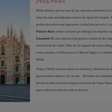
¡Hola, Milán!
Milán destaca por ser una de las capitales mundiales de 
entre los más renombrados teatros de ópera del mundo. S
podrás descubrir una imponente ciudad rica en ocio y c
Palacio Real
, centro cultural que alberga las mejores e
Emanuele II
, una espectacular galería comercial del si
una bóveda de vidrio. Otro de los lugares de visita oblig
varios museos, la Pinacoteca, el Museo Egipcio o tambié
Milán.
Viajar a Milán requiere abrir tus sentidos y disfrutar de s
gastronomía italiana y de su arte…Recréate al contempl
decora el refectorio del antiguo convento de Santa Maria
para poder descubrir la esencia del arte.