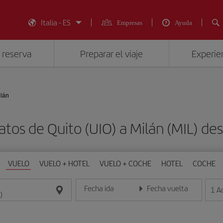
Italia - ES
Empresas
Ayuda
 reserva
Preparar el viaje
Experien
ilán
atos de Quito (UIO) a Milán (MIL)
VUELO
VUELO + HOTEL
VUELO + COCHE
HOTEL
COCHE
Fecha ida
Fecha vuelta
1
A
Introduce la fecha en formato día/mes/año
Introduce la fecha en format