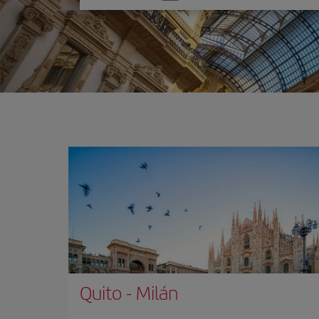
una
opción
Quito
-
Milán