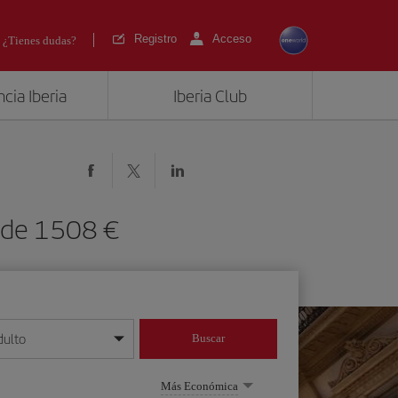
Registro
Acceso
¿Tienes dudas?
cia Iberia
Iberia Club
 desde 1508
dulto
Buscar
o día/mes/año
Más Económica