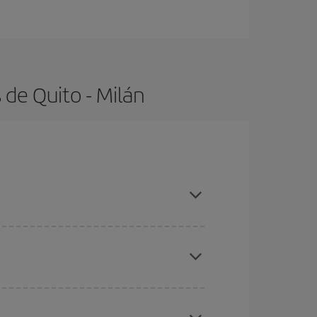
de Quito - Milán
con antelación y puedes ser flexible con las
ratos
. Dinos desde dónde vuelas, a dónde
ra días cercanos
, tanto de ida como de vuelta,