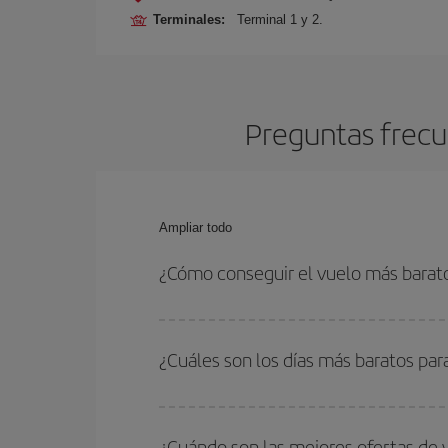
Terminales:
Terminal 1 y 2.
Preguntas frecu
Ampliar todo
¿Cómo conseguir el vuelo más barat
Podrás ahorrar en tu billete de avión de Quito-Mi
fechas y horarios de ida y vuelta.
¿Cuáles son los días más baratos par
Para saber qué días te saldrá más económico vol
quieres ir y en qué fechas habías pensado viajar
¿Cuándo son las mejores ofertas de 