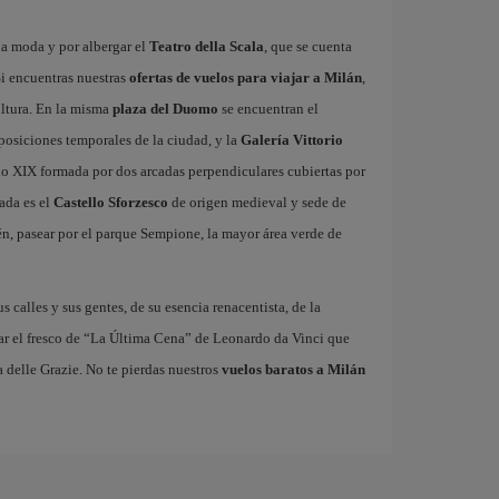
la moda y por albergar el
Teatro della Scala
, que se cuenta
i encuentras nuestras
ofertas de vuelos para viajar a Milán
,
ultura. En la misma
plaza del Duomo
se encuentran el
xposiciones temporales de la ciudad, y la
Galería Vittorio
glo XIX formada por dos arcadas perpendiculares cubiertas por
ada es el
Castello Sforzesco
de origen medieval y sede de
n, pasear por el parque Sempione, la mayor área verde de
us calles y sus gentes, de su esencia renacentista, de la
ar el fresco de “La Última Cena” de Leonardo da Vinci que
 delle Grazie. No te pierdas nuestros
vuelos baratos a Milán