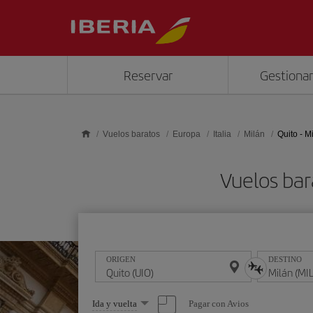
Saltar al contenido principal
Reservar
Gestionar
Vuelos baratos
Europa
Italia
Milán
Quito - M
Vuelos bar
ORIGEN
DESTINO
Seleccione
Pagar con Avios
Ida y vuelta