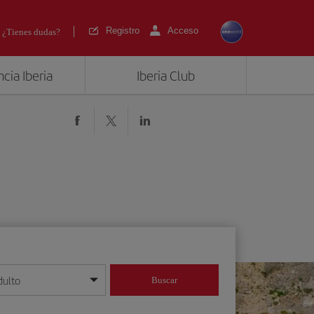
Registro
Acceso
¿Tienes dudas?
cia Iberia
Iberia Club
dulto
Buscar
o día/mes/año