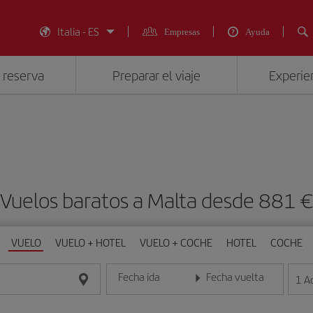
Italia - ES
Empresas
Ayuda
 reserva
Preparar el viaje
Experien
Vuelos baratos a Malta desde 881
VUELO
VUELO + HOTEL
VUELO + COCHE
HOTEL
COCHE
Fecha ida
Fecha vuelta
1
A
Introduce la fecha en formato día/mes/año
Introduce la fecha en format