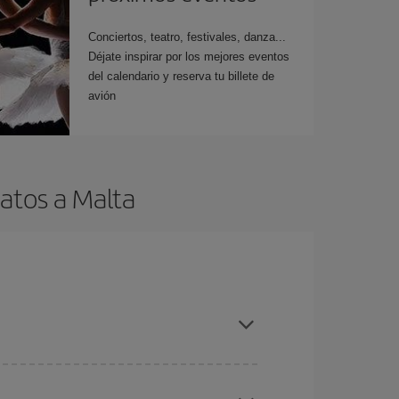
Conciertos, teatro, festivales, danza...
Déjate inspirar por los mejores eventos
del calendario y reserva tu billete de
avión
atos a Malta
es ser flexible con las fechas y horarios de ida y
cuentras el vuelo más barato.