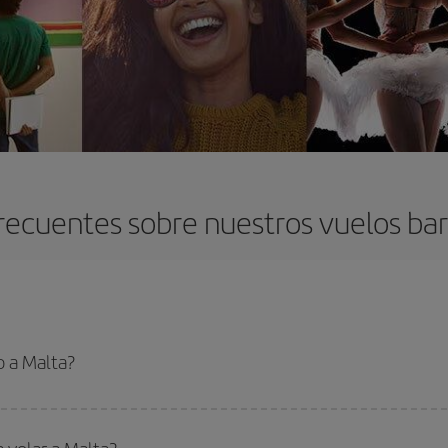
recuentes sobre nuestros vuelos bar
o a Malta?
 el vuelo más barato si evitas temporadas altas, compras con antelación y pued
oncreto para tu viaje, mira nuestras ofertas y déjate inspirar: seguro que en