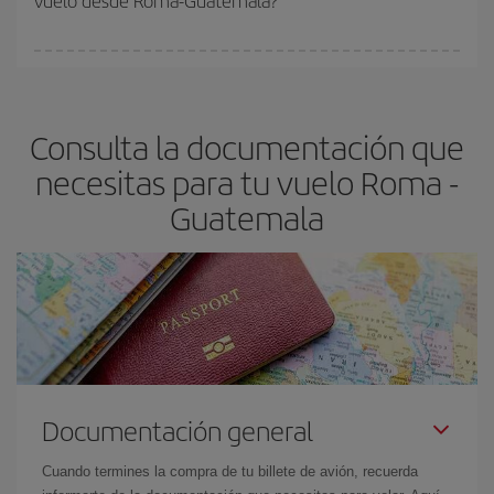
vuelo desde Roma-Guatemala?
vayan agotando. Por eso, comprar con antelación es
fundamental
para conseguir
vuelos baratos a Roma-Guatemala-
En Iberia, tenemos distintas tarifas para garantizarte el mejor
dest
.
precio según tus necesidades de viaje. La tarifa básica, te
asegura el vuelo más barato.
Consulta la documentación que
necesitas para tu vuelo Roma -
Guatemala
Documentación general
Cuando termines la compra de tu billete de avión, recuerda