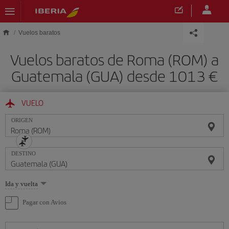
Saltar al contenido principal
Vuelos baratos
Vuelos baratos de Roma (ROM) a
Guatemala (GUA) desde 1013
VUELO
ORIGEN
DESTINO
Seleccione
Ida y vuelta
una
opción
Pagar con Avios