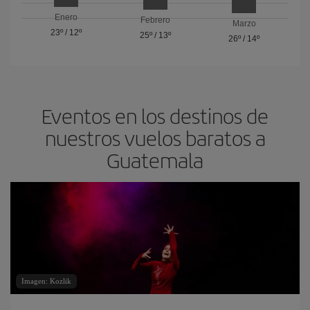
Enero
Febrero
Marzo
23º
/
12º
25º
/
13º
26º
/
14º
Eventos en los destinos de
nuestros vuelos baratos a
Guatemala
Imagen: Kozlik