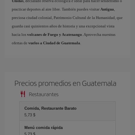
Unidas
, declarado reserva ecológica e ideal para hacer senderismo o
practicar deportes al aire libre. También puedes visitar
Antigua
,
preciosa ciudad colonial, Patrimonio Cultural de la Humanidad, que
guarda casi quinientos años de historia y una excepcional vista
hacia los
volcanes de Fuego y Acatenango
. Aprovecha nuestras
ofertas de
vuelos a Ciudad de Guatemala
.
Precios promedios en Guatemala
Restaurantes
Comida, Restaurante Barato
5,73 $
Menú comida rápida
5,73 $