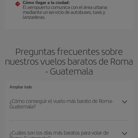
Cómo llegar a la ciudad:
El aeropuerto comunica con el área urbana
mediante un servicio de autobuses, taxis y
lanzaderas.
Preguntas frecuentes sobre
nuestros vuelos baratos de Roma
- Guatemala
Ampliar todo
¿Cómo conseguir el vuelo más barato de Roma-
Guatemala?
Podrás ahorrar en tu billete de avión de Roma-Guatemala-dest y
conseguir el vuelo más barato si evitas temporadas altas,
¿Cuáles son los días más baratos para volar de
compras con antelación y puedes ser flexible con las fechas y