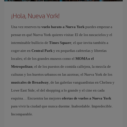
¡Hola, Nueva York!
Una vez reserves tu
vuelo barato a Nueva York
puedes empezar a
pensar en qué Nueva York quieres visitar. El de los rascacielos y el
interminable bullicio de
Times Square
; el que invita también a
coger aire en
Central Park
y en pequeñas cafeterías y librerías
locales; el de los grandes museos como el
MOMA o el
Metropolitan
; el de los puestos de comida callejera, la mezcla de
culturas y los huertos urbanos en las azoteas; el Nueva York de los
musicales de Broadway
, de las galerías vanguardistas en Chelsea y
Lowe East Side; el del shopping a lo grande y el cine en cada
esquina… Encuentra las mejores
ofertas de vuelos a Nueva York
para vivir la ciudad que nunca duerme. Inabordable. Impredecible.
Incomparable.