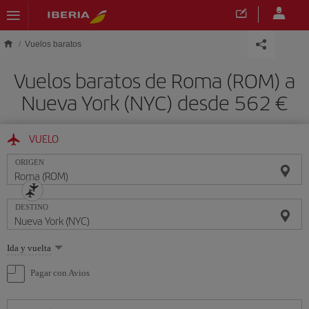
Saltar al contenido principal
Vuelos baratos
Vuelos baratos de Roma (ROM) a
Nueva York (NYC) desde 562
VUELO
ORIGEN
DESTINO
Seleccione
Ida y vuelta
una
opción
Pagar con Avios