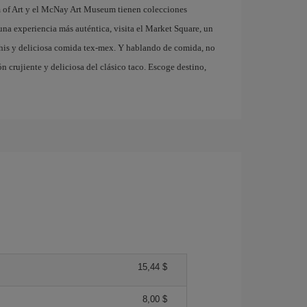
eum of Art y el McNay Art Museum tienen colecciones
una experiencia más auténtica, visita el Market Square, un
his y deliciosa comida tex-mex. Y hablando de comida, no
ón crujiente y deliciosa del clásico taco. Escoge destino,
15,44 $
8,00 $