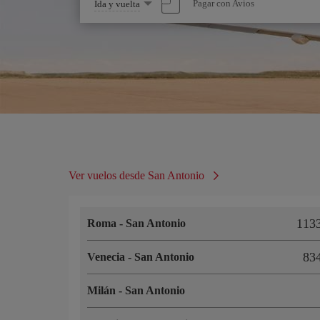
Seleccione
Pagar con Avios
Ida y vuelta
una
opción
Ver vuelos desde San Antonio
11
Roma
-
San Antonio
8
Venecia
-
San Antonio
Milán
-
San Antonio