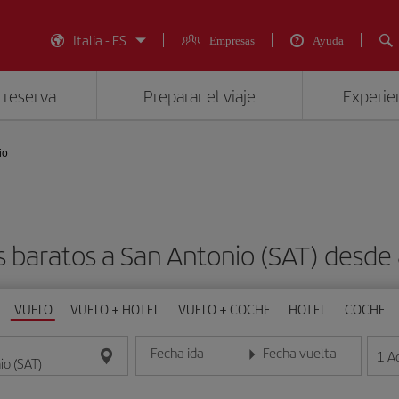
Italia - ES
Empresas
Ayuda
 reserva
Preparar el viaje
Experien
io
s baratos a San Antonio (SAT) des
VUELO
VUELO + HOTEL
VUELO + COCHE
HOTEL
COCHE
Fecha ida
Fecha vuelta
1
A
Introduce la fecha en formato día/mes/año
Introduce la fecha en format