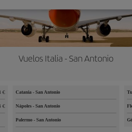
Vuelos Italia - San Antonio
33
Catania
-
San Antonio
T
34
Nápoles
-
San Antonio
Fl
Palermo
-
San Antonio
G