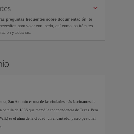
ntes
tras
preguntas frecuentes sobre documentación
: te
cesitas para volar con Iberia, así como los trámites
gración y aduanas.
nio
ana, San Antonio es una de las ciudades más fascinantes de
 la batalla de 1836 que marcó la independencia de Texas. Pero
 Walk) es el alma de la ciudad: un encantador paseo peatonal
s.