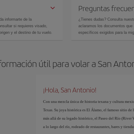
Preguntas frecue
da informarte de la
¿Tienes dudas? Consulta nues
sultar si requieres visado,
aclaramos los documentos que ne
rigen y el destino de tu vuelo.
específicos exigidos para la mi
formación útil para volar a San Anto
¡Hola, San Antonio!
Con una mezcla única de historia texana y cultura mexic
Texas. Su joya histórica es El Álamo, el famoso sitio de
más allá de su legado histórico, el Paseo del Río (River
a lo largo del río, rodeado de restaurantes, bares y tienda