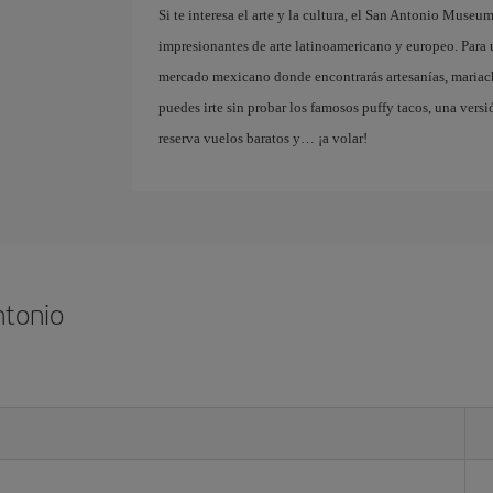
Si te interesa el arte y la cultura, el San Antonio Mus
impresionantes de arte latinoamericano y europeo. Para 
mercado mexicano donde encontrarás artesanías, mariac
puedes irte sin probar los famosos puffy tacos, una versi
reserva vuelos baratos y… ¡a volar!
ntonio