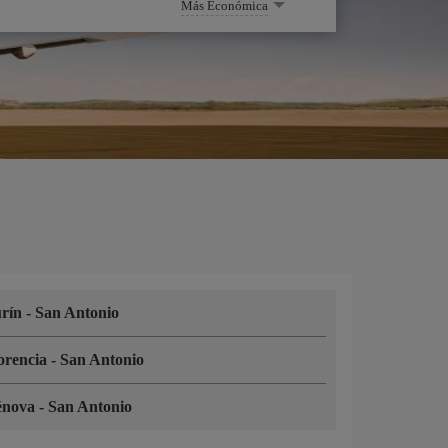
Más Económica
urín
-
San Antonio
orencia
-
San Antonio
énova
-
San Antonio