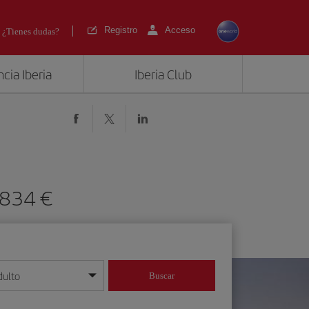
Registro
Acceso
¿Tienes dudas?
cia Iberia
Iberia Club
de 834
dulto
Buscar
o día/mes/año