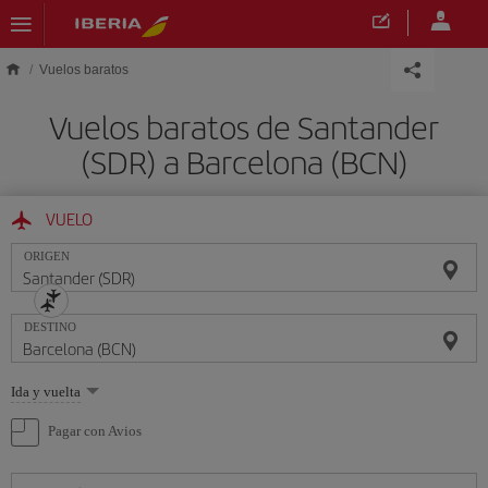
Saltar al contenido principal
Vuelos baratos
Vuelos baratos de Santander
(SDR) a Barcelona (BCN)
VUELO
ORIGEN
DESTINO
Seleccione
Ida y vuelta
una
opción
Pagar con Avios