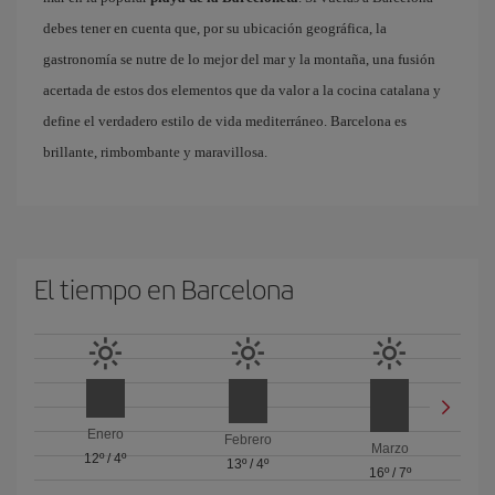
debes tener en cuenta que, por su ubicación geográfica, la
gastronomía se nutre de lo mejor del mar y la montaña, una fusión
acertada de estos dos elementos que da valor a la cocina catalana y
define el verdadero estilo de vida mediterráneo. Barcelona es
brillante, rimbombante y maravillosa.
El tiempo en Barcelona
Enero
Febrero
Marzo
12º
/
4º
13º
/
4º
16º
/
7º