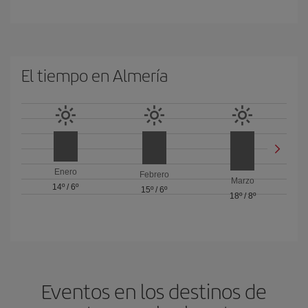
El tiempo en Almería
Enero
Febrero
Marzo
14º
/
6º
15º
/
6º
18º
/
8º
Eventos en los destinos de