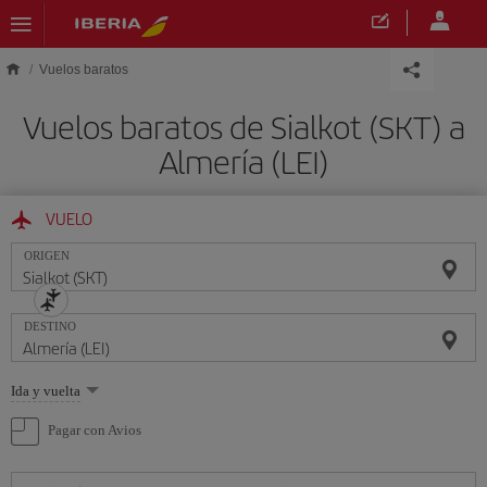
Saltar al contenido principal
Vuelos baratos
Vuelos baratos de Sialkot (SKT) a
Almería (LEI)
VUELO
ORIGEN
DESTINO
Seleccione
Ida y vuelta
una
opción
Pagar con Avios