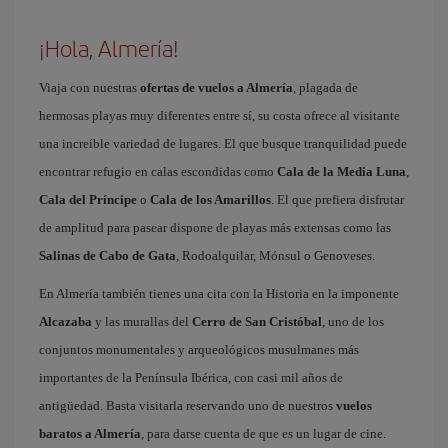
¡Hola, Almería!
Viaja con nuestras
ofertas de vuelos a Almería
, plagada de
hermosas playas muy diferentes entre sí, su costa ofrece al visitante
una increíble variedad de lugares. El que busque tranquilidad puede
encontrar refugio en calas escondidas como
Cala de la Media Luna
,
Cala del Príncipe
o
Cala de los Amarillos
. El que prefiera disfrutar
de amplitud para pasear dispone de playas más extensas como las
Salinas de Cabo de Gata
, Rodoalquilar, Mónsul o Genoveses.
En Almería también tienes una cita con la Historia en la imponente
Alcazaba
y las murallas del
Cerro de San Cristóbal
, uno de los
conjuntos monumentales y arqueológicos musulmanes más
importantes de la Península Ibérica, con casi mil años de
antigüedad. Basta visitarla reservando uno de nuestros
vuelos
baratos a Almería
, para darse cuenta de que es un lugar de cine.