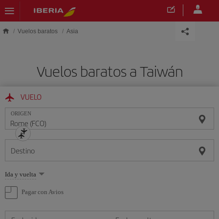
Saltar al contenido principal
Vuelos baratos
Asia
Vuelos baratos a Taiwán
VUELO
ORIGEN
Destino
Seleccione
Ida y vuelta
una
opción
Pagar con Avios