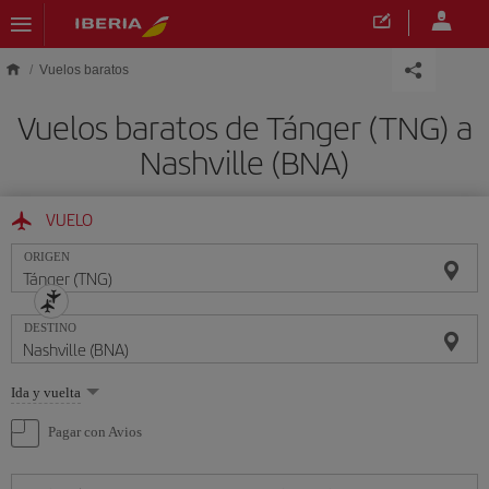
Saltar al contenido principal
Vuelos baratos
Vuelos baratos de Tánger (TNG) a
Nashville (BNA)
VUELO
ORIGEN
DESTINO
Seleccione
Ida y vuelta
una
opción
Pagar con Avios