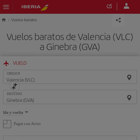
Saltar al contenido principal
Vuelos baratos
Vuelos baratos de Valencia (VLC)
a Ginebra (GVA)
VUELO
ORIGEN
DESTINO
Seleccione
Ida y vuelta
una
opción
Pagar con Avios