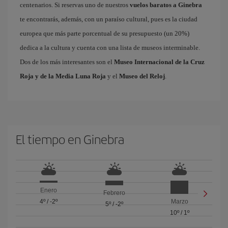
centenarios. Si reservas uno de nuestros
vuelos baratos a Ginebra
te encontrarás, además, con un paraíso cultural, pues es la ciudad
europea que más parte porcentual de su presupuesto (un 20%)
dedica a la cultura y cuenta con una lista de museos interminable.
Dos de los más interesantes son el
Museo Internacional de la Cruz
Roja y de la Media Luna Roja
y el
Museo del Reloj
.
El tiempo en Ginebra
Enero
Febrero
4º
/
-2º
Marzo
5º
/
-2º
10º
/
1º