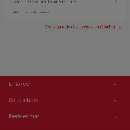
Cafés de Ginebra: la vida misma
Bibliothèque de Genève
Consulta todos los eventos en Ginebra
En la red
De tu interés
Mejor precio garantizado
Iberia es más
Tu seguridad es lo primero
Noticias y Novedades
Accesibilidad