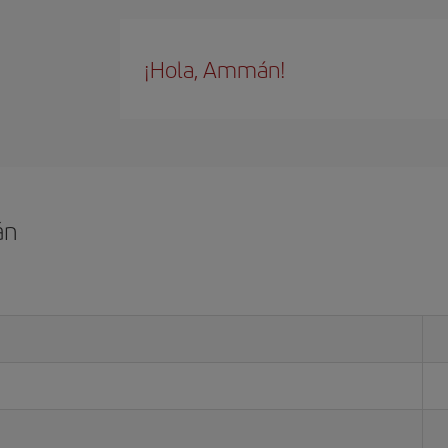
¡Hola, Ammán!
án