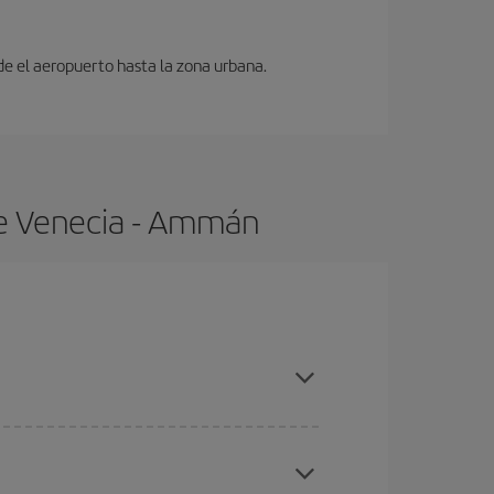
sde el aeropuerto hasta la zona urbana.
de Venecia - Ammán
ras con antelación y puedes ser flexible con las