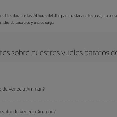
ponibles durante las 24 horas del días para trasladar a los pasajeros de
inales de pasajeros y una de carga.
tes sobre nuestros vuelos baratos 
to de Venecia-Ammán?
-Ammán-dest y conseguir el vuelo más barato si evitas temporadas altas, comp
ra volar de Venecia-Ammán?