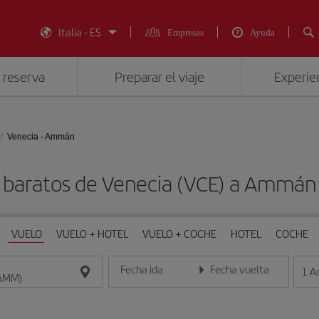
Italia - ES
Empresas
Ayuda
 reserva
Preparar el viaje
Experien
Venecia - Ammán
 baratos de Venecia (VCE) a Ammá
VUELO
VUELO + HOTEL
VUELO + COCHE
HOTEL
COCHE
Fecha ida
Fecha vuelta
1
A
Introduce la fecha en formato día/mes/año
Introduce la fecha en format