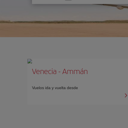
una
opción
Venecia
-
Ammán
Vuelos ida y vuelta desde