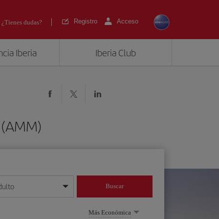
Registro
Acceso
¿Tienes dudas?
cia Iberia
Iberia Club
n (AMM)
dulto
Buscar
o día/mes/año
Más Económica