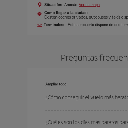
Situación:
Ammán
Ver en mapa
Cómo llegar a la ciudad:
Existen coches privados, autobuses y taxis dis
Terminales:
Este aeropuerto dispone de dos term
Preguntas frecuen
Ampliar todo
¿Cómo conseguir el vuelo más bara
Podrás ahorrar en tu billete de avión de Venecia
fechas y horarios de ida y vuelta.
¿Cuáles son los días más baratos pa