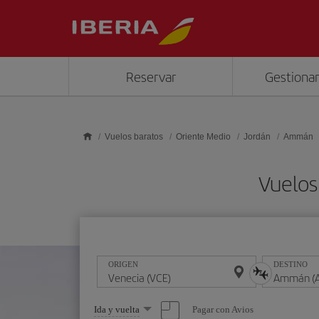
Saltar al contenido principal
Reservar
Gestionar
Vuelos baratos
Oriente Medio
Jordán
Ammán
Vuelos
ORIGEN
DESTINO
Seleccione
Pagar con Avios
Ida y vuelta