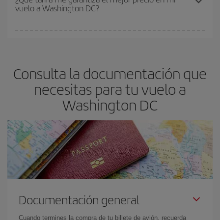
vuelo a Washington DC?
y de que las tarifas más baratas (turista) estén disponibles o se
vayan agotando. Por eso, comprar con antelación es
fundamental
para conseguir
vuelos baratos a Washington DC.
En Iberia, tenemos distintas tarifas para garantizarte el mejor
precio según tus necesidades de viaje. La tarifa básica, te
asegura el vuelo más barato.
Consulta la documentación que
necesitas para tu vuelo a
Washington DC
Documentación general
Cuando termines la compra de tu billete de avión, recuerda