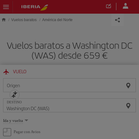
Saltar al contenido principal
Vuelos baratos
América del Norte
Vuelos baratos a Washington DC
(WAS) desde 659
VUELO
Origen
DESTINO
Seleccione
Ida y vuelta
una
opción
Pagar con Avios