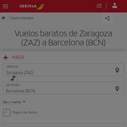
Saltar al contenido principal
Vuelos baratos
Vuelos baratos de Zaragoza
(ZAZ) a Barcelona (BCN)
VUELO
ORIGEN
DESTINO
Seleccione
Ida y vuelta
una
opción
Pagar con Avios