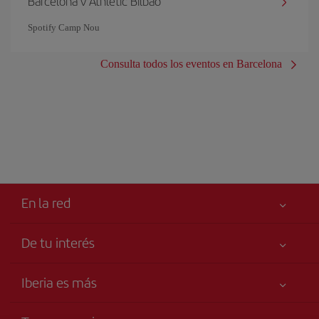
Barcelona v Athletic Bilbao
Spotify Camp Nou
Consulta todos los eventos en Barcelona
En la red
De tu interés
Mejor precio garantizado
Iberia es más
Tu seguridad es lo primero
Noticias y Novedades
Accesibilidad