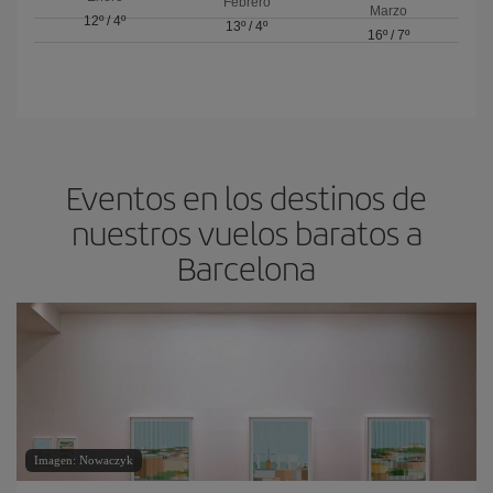
Febrero
Marzo
12º
/
4º
13º
/
4º
16º
/
7º
Eventos en los destinos de
nuestros vuelos baratos a
Barcelona
Imagen: Nowaczyk