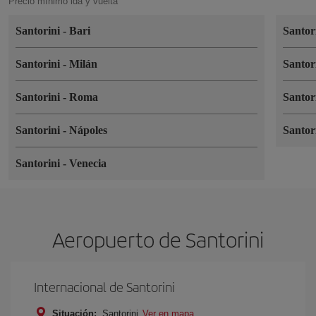
Precio mínimo ida y vuelta
Santorini
-
Bari
Santor
Santorini
-
Milán
Santor
Santorini
-
Roma
Santor
Santorini
-
Nápoles
Santor
Santorini
-
Venecia
Aeropuerto de Santorini
Internacional de Santorini
Situación:
Santorini
Ver en mapa