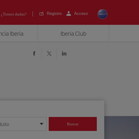
Registro
Acceso
¿Tienes dudas?
cia Iberia
Iberia Club
dulto
Buscar
o día/mes/año