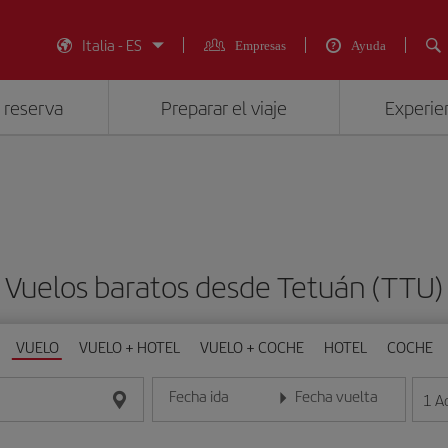
Italia - ES
Empresas
Ayuda
 reserva
Preparar el viaje
Experien
Vuelos baratos desde Tetuán (TTU)
VUELO
VUELO + HOTEL
VUELO + COCHE
HOTEL
COCHE
Fecha ida
Fecha vuelta
1
A
Introduce la fecha en formato día/mes/año
Introduce la fecha en format