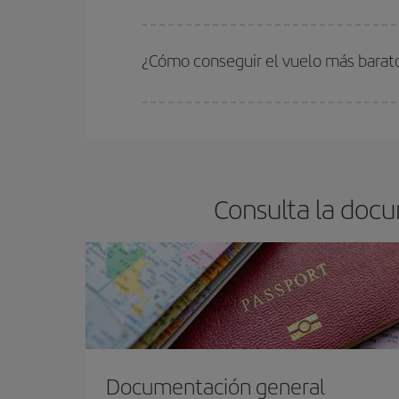
En Iberia, tenemos distintas tarifas para garantiz
¿Cómo conseguir el vuelo más barat
Podrás ahorrar en tu billete de avión y conseguir
vuelta. Además, si no tienes decidido un destino c
Consulta la doc
Documentación general