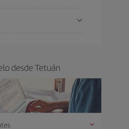
ra el vuelo más barato.
es ser flexible con las fechas y horarios de ida y
cuentras el vuelo más barato.
elo desde Tetuán
ntes