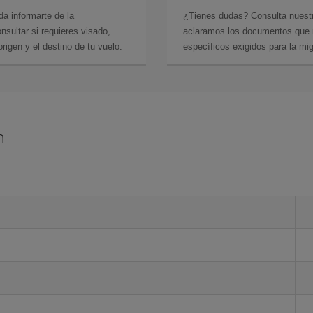
da informarte de la
¿Tienes dudas? Consulta nues
sultar si requieres visado,
aclaramos los documentos que ne
rigen y el destino de tu vuelo.
específicos exigidos para la mi
n