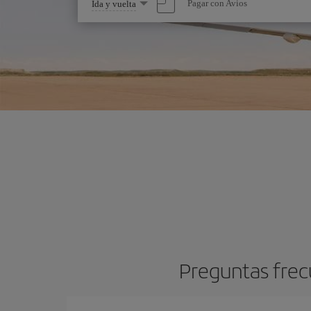
Seleccione
Pagar con Avios
Ida y vuelta
una
opción
Preguntas frec