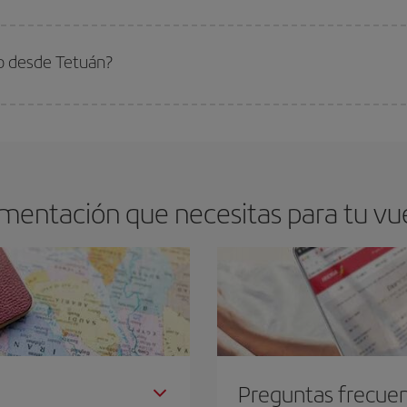
arte el mejor precio según tus necesidades de viaje. La tarifa básica, te asegu
o desde Tetuán?
 el vuelo más barato si evitas temporadas altas, compras con antelación y pued
oncreto para tu viaje, mira nuestras ofertas y déjate inspirar: seguro que en
umentación que necesitas para tu vu
Preguntas frecue